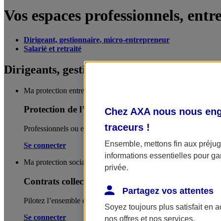
Vos espaces professionnels, entre
Dirigeant, gestionnaire, micro-entrepreneur
Salarié et retraité
Dirigeants, gestionnaires, micro-entrepren
Ma protection entreprise
Protection de l’entreprise
Chez AXA nous nous enga
traceurs
!
Professionnels ou entreprises, gérez en autonomie les contrats liés
Ensemble, mettons fin aux préjugé
Se connecter
informations essentielles pour gar
Ma protection sociale
privée.
Contrats collectifs
Partagez vos attentes
Pilotez l’ensemble de vos contrats collectifs souscrits auprès 
Soyez toujours plus satisfait en 
Se connecter
nos offres et nos services.