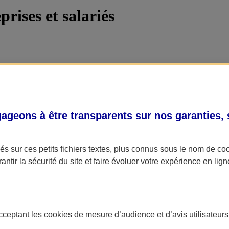
prises et salariés
eurs
geons à être transparents sur nos garanties,
 à votre activité.​
s sur ces petits fichiers textes, plus connus sous le nom de
co
antir la sécurité du site et faire évoluer votre expérience en lign
d’AXA : Santé, Prévoyance, Epargne Entreprise.​
acceptant les
cookies
de mesure d’audience et d’avis utilisateurs