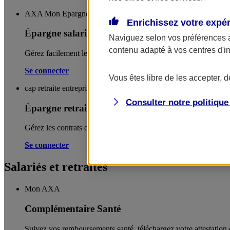
AXA Mon Epargne Entreprises
Enrichissez votre expé
Épargne salariale
Naviguez selon vos préférences 
contenu adapté à vos centres d'i
Gérez facilement les contrats d’épargne salariale de votre entrep
Se connecter
Vous êtes libre de les accepter, 
cap retraite entreprise
Consulter notre politiqu
Épargne retraite
Gérez les contrats d'épargne retraite de votre entreprise.
Se connecter
Salariés et retraités
Mon AXA
Complémentaire Santé
Suivez vos remboursements santé, téléchargez votre attestation d