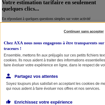
Votre estimation tarifaire en seulement
quelques clics...
En répondant à quelques questions simples sur votre activité
Continuer sans accepter
Chez AXA nous nous engageons à être transparents sur 
traceurs
!
Ensemble, mettons fin aux préjugés sur ces petits fichiers te
cookies
. Ils nous aident à traiter des informations essentielles
faire évoluer votre expérience en ligne, dans le respect de vot
Vous êtes accompagné par un conseiller
AXA...
Partagez vos attentes
Soyez toujours plus satisfait en acceptant les
cookies
de mes
Qui vous connaît et qui vous accompagne aussi bien dans votre vie
qui nous aident à faire évoluer nos offres et nos services.
pro et perso.
Enrichissez votre expérience