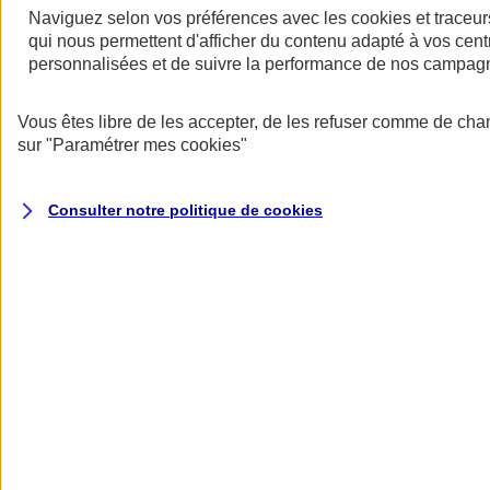
Halte aux idées reçues sur l’assurance
Naviguez selon vos préférences avec les
cookies et traceur
professionnelle !
qui nous permettent d'afficher du contenu adapté à vos centr
personnalisées et de suivre la performance de nos campag
Les aprioris ont la vie dure, mais avec Mon Pack Entrepreneur, vous
allez changer de regard sur l'assurance pro...
Vous êtes libre de les accepter, de les refuser comme de cha
sur
"Paramétrer mes
cookies
"
Consulter notre politique de
cookies