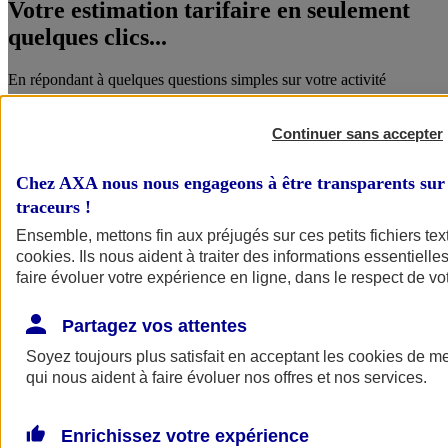
Votre estimation tarifaire en seulement
quelques clics...
En répondant à quelques questions simples sur votre activité
Continuer sans accepter
Chez AXA nous nous engageons à être transparents sur 
traceurs
!
Ensemble, mettons fin aux préjugés sur ces petits fichiers te
cookies
. Ils nous aident à traiter des informations essentielles
faire évoluer votre expérience en ligne, dans le respect de vot
Vous êtes accompagné par un conseiller
AXA...
Partagez vos attentes
Soyez toujours plus satisfait en acceptant les
cookies
de mes
Qui vous connaît et qui vous accompagne aussi bien dans votre vie
qui nous aident à faire évoluer nos offres et nos services.
pro et perso.
Enrichissez votre expérience