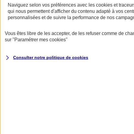
Halte aux idées reçues sur l’assurance
Naviguez selon vos préférences avec les
cookies et traceur
professionnelle !
qui nous permettent d'afficher du contenu adapté à vos centr
personnalisées et de suivre la performance de nos campag
Les aprioris ont la vie dure, mais avec Mon Pack Entrepreneur, vous
allez changer de regard sur l'assurance pro...
Vous êtes libre de les accepter, de les refuser comme de cha
sur
"Paramétrer mes
cookies
"
Consulter notre politique de
cookies