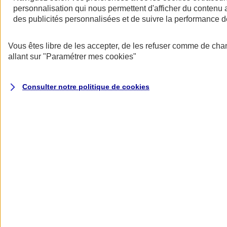
au quotidien
personnalisation qui nous permettent d'afficher du contenu a
des publicités personnalisées et de suivre la performance
Vous êtes libre de les accepter, de les refuser comme de cha
allant sur
"Paramétrer mes
cookies
"
Consulter notre politique de
cookies
Réseau de soins Itelis
Des prestations à des tarifs négociés chez plus de 13 000
professionnels de santé.
En savoir plus