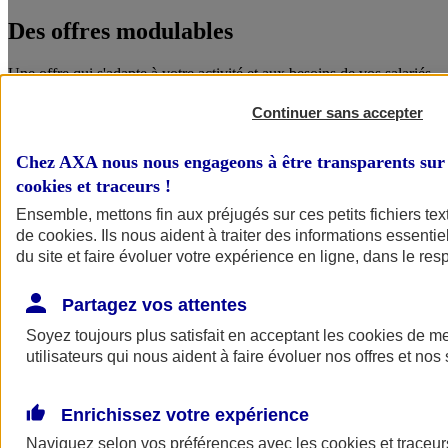
Des offres
modulables
Une offre qui s'adapte à votre activité et aux besoins de vos salariés.
Continuer sans accepter
Chez AXA nous nous engageons à être transparents sur 
cookies et traceurs
!
Ensemble, mettons fin aux préjugés sur ces petits fichiers te
de
cookies
. Ils nous aident à traiter des informations essentie
du site et faire évoluer votre expérience en ligne, dans le resp
Des garanties
complémentaires
Partagez vos attentes
Le choix pour les salariés d'un niveau de protection accru, que ce
Soyez toujours plus satisfait en acceptant les
cookies
de mes
soit pour eux ou pour leurs proches.
utilisateurs qui nous aident à faire évoluer nos offres et nos 
ANGEL
Enrichissez votre expérience
Des services en ligne pour faire du bien
Naviguez selon vos préférences avec les
cookies et traceur