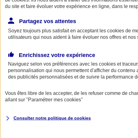
du site et faire évoluer votre expérience en ligne, dans le resp
Partagez vos attentes
Consultez les documents d'informations
Soyez toujours plus satisfait en acceptant les
cookies
de mes
La complémentaire santé Ma Santé d'AXA est conforme au
code
utilisateurs qui nous aident à faire évoluer nos offres et nos 
des assurances
.
Voir le
document d'informations sur le produit d'assurance
Enrichissez votre expérience
complémentaire Santé AXA
.
Naviguez selon vos préférences avec les
cookies et traceur
Consulter les
conditions générales des complémentaires santé
personnalisation qui nous permettent d'afficher du contenu a
AXA
.
des publicités personnalisées et de suivre la performance
ANGEL
Vous êtes libre de les accepter, de les refuser comme de cha
Des services en ligne pour faire du bien
allant sur
"Paramétrer mes
cookies
"
au quotidien
Consulter notre politique de
cookies