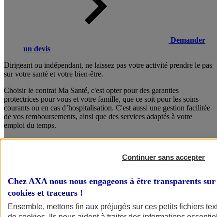
Demander
un devis
Dirigeant ou indépendant, ne laissez pas votre activité prendre le pas
sur votre santé et votre bien-être.
Choisir le contrat Ma Santé, c'est opter pour des garanties
protectrices pour vous et votre famille, que ce soit pour les soins
courants ou en cas d’hospitalisation. C'est aussi une gestion facilitée
de vos remboursements, ainsi que des services adaptés à votre
emploi du temps.
Composez dès maintenant votre formule sur mesure !
Continuer sans accepter
Consulter les documents d’informations
Chez AXA nous nous engageons à être transparents sur 
cookies et traceurs
!
Ensemble, mettons fin aux préjugés sur ces petits fichiers te
de
cookies
. Ils nous aident à traiter des informations essentie