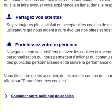
du site et faire évoluer votre expérience en ligne, dans le resp
Partagez vos attentes
Consultez les documents d'informations
Soyez toujours plus satisfait en acceptant les
cookies
de mes
La complémentaire santé Ma Santé d'AXA est conforme au
code
utilisateurs qui nous aident à faire évoluer nos offres et nos 
des assurances
.
Voir le
document d'informations sur le produit d'assurance
Enrichissez votre expérience
complémentaire Santé AXA
.
Naviguez selon vos préférences avec les
cookies et traceur
Consulter les
conditions générales des complémentaires santé
personnalisation qui nous permettent d'afficher du contenu a
AXA
.
des publicités personnalisées et de suivre la performance
ANGEL
Vous êtes libre de les accepter, de les refuser comme de cha
Des services en ligne pour faire du bien
allant sur
"Paramétrer mes
cookies
"
au quotidien
Consulter notre politique de
cookies