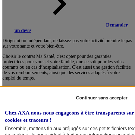
Demander
un devis
Dirigeant ou indépendant, ne laissez pas votre activité prendre le pas
sur votre santé et votre bien-être.
Choisir le contrat Ma Santé, c'est opter pour des garanties
protectrices pour vous et votre famille, que ce soit pour les soins
courants ou en cas d’hospitalisation. C'est aussi une gestion facilitée
de vos remboursements, ainsi que des services adaptés à votre
emploi du temps.
Composez dès maintenant votre formule sur mesure !
Continuer sans accepter
Consulter les documents d’informations
Chez AXA nous nous engageons à être transparents sur 
cookies et traceurs
!
Ensemble, mettons fin aux préjugés sur ces petits fichiers te
de
cookies
. Ils nous aident à traiter des informations essentie