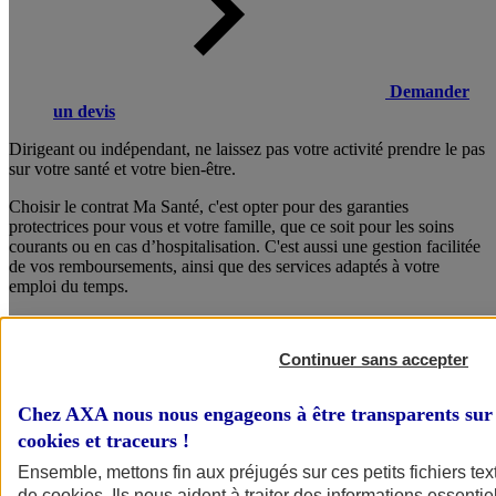
Demander
un devis
Dirigeant ou indépendant, ne laissez pas votre activité prendre le pas
sur votre santé et votre bien-être.
Choisir le contrat Ma Santé, c'est opter pour des garanties
protectrices pour vous et votre famille, que ce soit pour les soins
courants ou en cas d’hospitalisation. C'est aussi une gestion facilitée
de vos remboursements, ainsi que des services adaptés à votre
emploi du temps.
Composez dès maintenant votre formule sur mesure !
Continuer sans accepter
Consulter les documents d’informations
Chez AXA nous nous engageons à être transparents sur 
cookies et traceurs
!
Ensemble, mettons fin aux préjugés sur ces petits fichiers te
de
cookies
. Ils nous aident à traiter des informations essentie