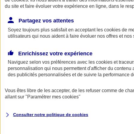
du site et faire évoluer votre expérience en ligne, dans le resp
Partagez vos attentes
Consultez les documents d'informations
Soyez toujours plus satisfait en acceptant les
cookies
de mes
La complémentaire santé Ma Santé d'AXA est conforme au
code
utilisateurs qui nous aident à faire évoluer nos offres et nos 
des assurances
.
Voir le
document d'informations sur le produit d'assurance
Enrichissez votre expérience
complémentaire Santé AXA
.
Naviguez selon vos préférences avec les
cookies et traceur
Consulter les
conditions générales des complémentaires santé
personnalisation qui nous permettent d'afficher du contenu a
AXA
.
des publicités personnalisées et de suivre la performance
ANGEL
Vous êtes libre de les accepter, de les refuser comme de cha
Des services en ligne pour faire du bien
allant sur
"Paramétrer mes
cookies
"
au quotidien
Consulter notre politique de
cookies