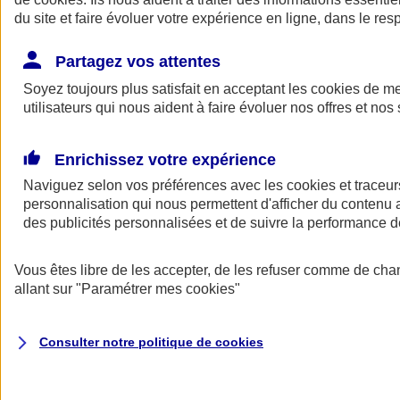
du site et faire évoluer votre expérience en ligne, dans le resp
Partagez vos attentes
Consultez les documents d'informations
Soyez toujours plus satisfait en acceptant les
cookies
de mes
La complémentaire santé Ma Santé d'AXA est conforme au
code
utilisateurs qui nous aident à faire évoluer nos offres et nos 
des assurances
.
Voir le
document d'informations sur le produit d'assurance
Enrichissez votre expérience
complémentaire Santé AXA
.
Naviguez selon vos préférences avec les
cookies et traceur
Consulter les
conditions générales des complémentaires santé
personnalisation qui nous permettent d'afficher du contenu a
AXA
.
des publicités personnalisées et de suivre la performance
ANGEL
Vous êtes libre de les accepter, de les refuser comme de cha
Des services en ligne pour faire du bien
allant sur
"Paramétrer mes
cookies
"
au quotidien
Consulter notre politique de
cookies