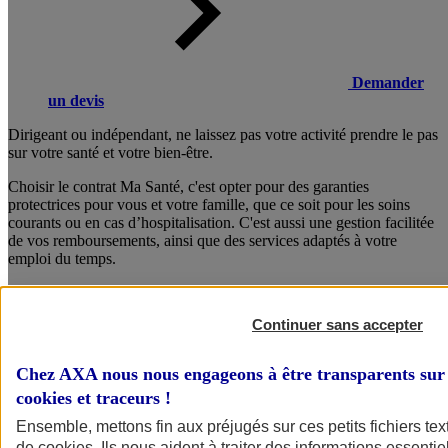
Demander
un devis
Dirigeant ou indépendant, ne laissez pas votre activité prendre le pas
sur votre santé et votre bien-être.
Choisir le contrat Ma Santé, c'est opter pour des garanties
protectrices pour vous et votre famille, que ce soit pour les soins
courants ou en cas d’hospitalisation. C'est aussi une gestion facilitée
de vos remboursements, ainsi que des services adaptés à votre
emploi du temps.
Composez dès maintenant votre formule sur mesure !
Continuer sans accepter
Consulter les documents d’informations
Chez AXA nous nous engageons à être transparents sur 
cookies et traceurs
!
Ensemble, mettons fin aux préjugés sur ces petits fichiers te
de
cookies
. Ils nous aident à traiter des informations essentie