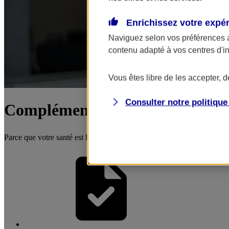
Enrichissez votre expé
Naviguez selon vos préférences 
contenu adapté à vos centres d'i
Vous êtes libre de les accepter, 
Consulter notre politiqu
Complémentaire santé dirigeant
Parce que votre santé est la première clé de votre réussite. A partir de