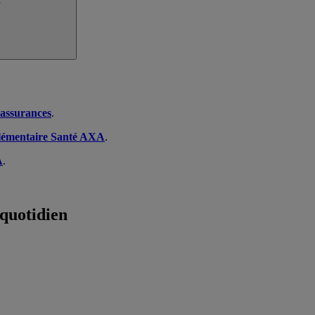
 assurances
.
plémentaire Santé AXA
.
A
.
 quotidien