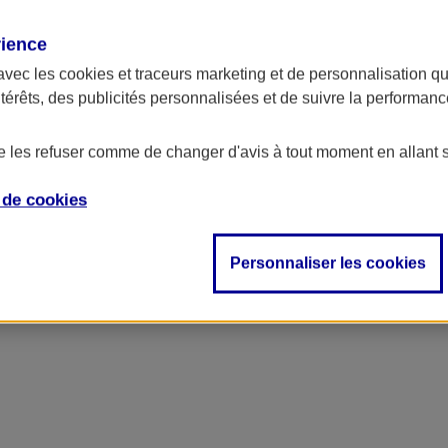
rience
avec les
cookies et traceurs
marketing et de personnalisation qui
ntérêts, des publicités personnalisées et de suivre la performa
de les refuser comme de changer d'avis à tout moment en allant 
e de
cookies
s et indépendants
Personnaliser les cookies
(1)
 9,21 €/ mois
!