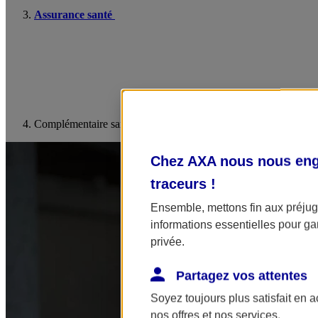
Assurance santé
Complémentaire santé dirigeants et indépendants
Chez AXA nous nous enga
traceurs
!
Ensemble, mettons fin aux préjugé
informations essentielles pour gar
privée.
Partagez vos attentes
Soyez toujours plus satisfait en 
nos offres et nos services.