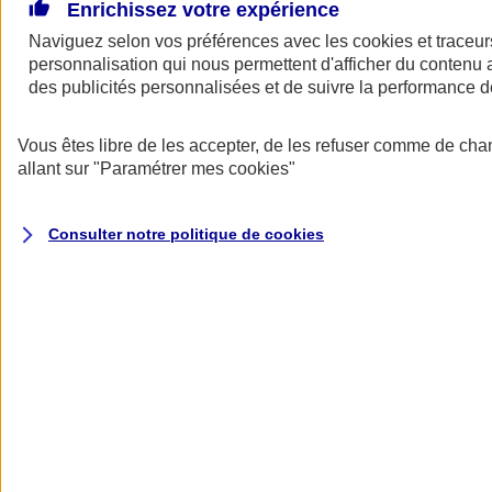
De grands projets pour votre entreprise ? Besoin d’un prêt pour
Enrichissez votre expérience
financer l’achat de locaux professionnels, d’un fonds de commerce,
Naviguez selon vos préférences avec les
cookies et traceur
d’équipements ou d’un bien immobilier vous servant à la fois de
personnalisation qui nous permettent d'afficher du contenu a
logement et de lieu d’exercice… L’assurance emprunteur AXA
s’adapte à votre activité, à votre situation et peut vous permettre de
des publicités personnalisées et de suivre la performance
réaliser de belles économies.
Vous êtes libre de les accepter, de les refuser comme de cha
Assurance emprunteur pro AXA : assurez
allant sur
"Paramétrer mes
cookies
"
vos prêts comme un pro
Consulter notre politique de
cookies
Jusqu'à 17 000 €
d'économies
(1)
sur le coût total de votre emprunt