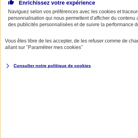
De grands projets pour votre entreprise ? Besoin d’un prêt pour
Enrichissez votre expérience
financer l’achat de locaux professionnels, d’un fonds de commerce,
Naviguez selon vos préférences avec les
cookies et traceur
d’équipements ou d’un bien immobilier vous servant à la fois de
personnalisation qui nous permettent d'afficher du contenu a
logement et de lieu d’exercice… L’assurance emprunteur AXA
s’adapte à votre activité, à votre situation et peut vous permettre de
des publicités personnalisées et de suivre la performance
réaliser de belles économies.
Vous êtes libre de les accepter, de les refuser comme de cha
Assurance emprunteur pro AXA : assurez
allant sur
"Paramétrer mes
cookies
"
vos prêts comme un pro
Consulter notre politique de
cookies
Jusqu'à 17 000 €
d'économies
(1)
sur le coût total de votre emprunt