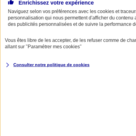
De grands projets pour votre entreprise ? Besoin d’un prêt pour
Enrichissez votre expérience
financer l’achat de locaux professionnels, d’un fonds de commerce,
Naviguez selon vos préférences avec les
cookies et traceur
d’équipements ou d’un bien immobilier vous servant à la fois de
personnalisation qui nous permettent d'afficher du contenu a
logement et de lieu d’exercice… L’assurance emprunteur AXA
s’adapte à votre activité, à votre situation et peut vous permettre de
des publicités personnalisées et de suivre la performance
réaliser de belles économies.
Vous êtes libre de les accepter, de les refuser comme de cha
Assurance emprunteur pro AXA : assurez
allant sur
"Paramétrer mes
cookies
"
vos prêts comme un pro
Consulter notre politique de
cookies
Jusqu'à 17 000 €
d'économies
(1)
sur le coût total de votre emprunt