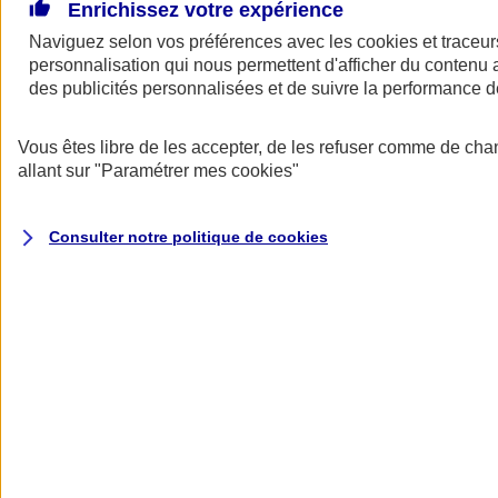
De grands projets pour votre entreprise ? Besoin d’un prêt pour
Enrichissez votre expérience
financer l’achat de locaux professionnels, d’un fonds de commerce,
Naviguez selon vos préférences avec les
cookies et traceur
d’équipements ou d’un bien immobilier vous servant à la fois de
personnalisation qui nous permettent d'afficher du contenu a
logement et de lieu d’exercice… L’assurance emprunteur AXA
s’adapte à votre activité, à votre situation et peut vous permettre de
des publicités personnalisées et de suivre la performance
réaliser de belles économies.
Vous êtes libre de les accepter, de les refuser comme de cha
Assurance emprunteur pro AXA : assurez
allant sur
"Paramétrer mes
cookies
"
vos prêts comme un pro
Consulter notre politique de
cookies
Jusqu'à 17 000 €
d'économies
(1)
sur le coût total de votre emprunt