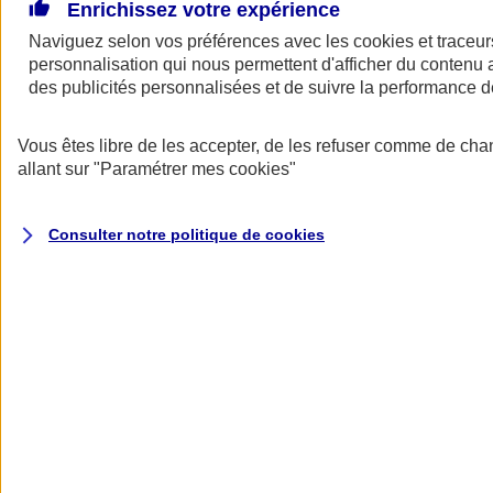
De grands projets pour votre entreprise ? Besoin d’un prêt pour
Enrichissez votre expérience
financer l’achat de locaux professionnels, d’un fonds de commerce,
Naviguez selon vos préférences avec les
cookies et traceur
d’équipements ou d’un bien immobilier vous servant à la fois de
personnalisation qui nous permettent d'afficher du contenu a
logement et de lieu d’exercice… L’assurance emprunteur AXA
s’adapte à votre activité, à votre situation et peut vous permettre de
des publicités personnalisées et de suivre la performance
réaliser de belles économies.
Vous êtes libre de les accepter, de les refuser comme de cha
Assurance emprunteur pro AXA : assurez
allant sur
"Paramétrer mes
cookies
"
vos prêts comme un pro
Consulter notre politique de
cookies
Jusqu'à 17 000 €
d'économies
(1)
sur le coût total de votre emprunt