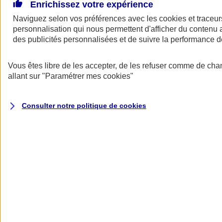
De grands projets pour votre entreprise ? Besoin d’un prêt pour
Enrichissez votre expérience
financer l’achat de locaux professionnels, d’un fonds de commerce,
Naviguez selon vos préférences avec les
cookies et traceur
d’équipements ou d’un bien immobilier vous servant à la fois de
personnalisation qui nous permettent d'afficher du contenu a
logement et de lieu d’exercice… L’assurance emprunteur AXA
s’adapte à votre activité, à votre situation et peut vous permettre de
des publicités personnalisées et de suivre la performance
réaliser de belles économies.
Vous êtes libre de les accepter, de les refuser comme de cha
Assurance emprunteur pro AXA : assurez
allant sur
"Paramétrer mes
cookies
"
vos prêts comme un pro
Consulter notre politique de
cookies
Jusqu'à 17 000 €
d'économies
(1)
sur le coût total de votre emprunt