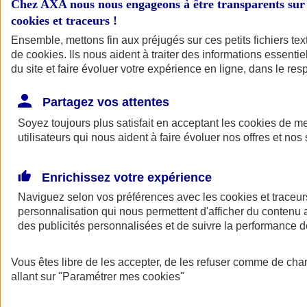
Chez AXA nous nous engageons à être transparents sur 
Indemnités de fin de carrière
cookies et traceurs
!
(IFC)
Ensemble, mettons fin aux préjugés sur ces petits fichiers te
de
cookies
. Ils nous aident à traiter des informations essentie
Transformez une contrainte légale en opportunité fiscale et
du site et faire évoluer votre expérience en ligne, dans le resp
financière
Partagez vos attentes
Soyez toujours plus satisfait en acceptant les
cookies
de mes
utilisateurs qui nous aident à faire évoluer nos offres et nos 
Enrichissez votre expérience
Naviguez selon vos préférences avec les
cookies et traceur
personnalisation qui nous permettent d'afficher du contenu a
Être accompagné par un
des publicités personnalisées et de suivre la performance
Conseiller
Vous êtes libre de les accepter, de les refuser comme de cha
allant sur
"Paramétrer mes
cookies
"