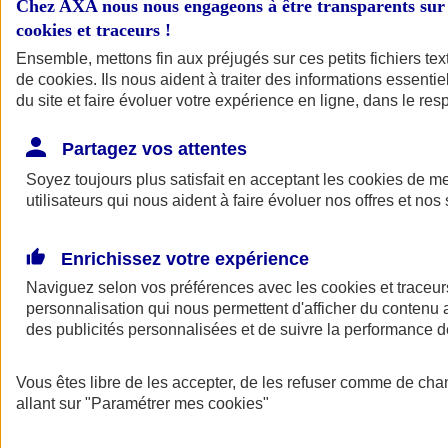
Chez AXA nous nous engageons à être transparents sur 
Indemnités de fin de carrière
cookies et traceurs
!
(IFC)
Ensemble, mettons fin aux préjugés sur ces petits fichiers te
de
cookies
. Ils nous aident à traiter des informations essentie
Transformez une contrainte légale en opportunité fiscale et
du site et faire évoluer votre expérience en ligne, dans le resp
financière
Partagez vos attentes
Soyez toujours plus satisfait en acceptant les
cookies
de mes
utilisateurs qui nous aident à faire évoluer nos offres et nos 
Enrichissez votre expérience
Naviguez selon vos préférences avec les
cookies et traceur
personnalisation qui nous permettent d'afficher du contenu a
Être accompagné par un
des publicités personnalisées et de suivre la performance
Conseiller
Vous êtes libre de les accepter, de les refuser comme de cha
allant sur
"Paramétrer mes
cookies
"