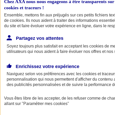
Chez AXA nous nous engageons à être transparents sur 
Indemnités de fin de carrière
cookies et traceurs
!
(IFC)
Ensemble, mettons fin aux préjugés sur ces petits fichiers te
de
cookies
. Ils nous aident à traiter des informations essentie
Transformez une contrainte légale en opportunité fiscale et
du site et faire évoluer votre expérience en ligne, dans le resp
financière
Partagez vos attentes
Soyez toujours plus satisfait en acceptant les
cookies
de mes
utilisateurs qui nous aident à faire évoluer nos offres et nos 
Enrichissez votre expérience
Naviguez selon vos préférences avec les
cookies et traceur
personnalisation qui nous permettent d'afficher du contenu a
Être accompagné par un
des publicités personnalisées et de suivre la performance
Conseiller
Vous êtes libre de les accepter, de les refuser comme de cha
allant sur
"Paramétrer mes
cookies
"