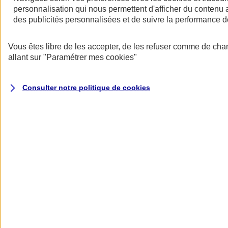
personnalisation qui nous permettent d'afficher du contenu a
des publicités personnalisées et de suivre la performance
Vous êtes libre de les accepter, de les refuser comme de cha
allant sur
"Paramétrer mes
cookies
"
Consulter notre politique de
cookies
Les avantages des contrats collectifs
- Une rémunération indirecte qui permet de motiver et de fidéliser les
salariés.
- Une meilleure protection pour les salariés et leur famille.
- Un tarif collectif plus avantageux.