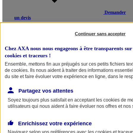
Demander
un devis
Une maladie ou un accident entraînant un arrêt de travail, une
invalidité ou un décès, peut avoir de lourdes conséquences
Continuer sans accepter
financières pour vos salariés ou leurs proches. L’assurance
prévoyance salariés d’AXA compense une partie de la perte de
Chez AXA nous nous engageons à être transparents sur 
revenus et verse un capital à la famille en cas de décès.
cookies et traceurs
!
Voir le document d'informations sur le produit d'assurance
Ensemble, mettons fin aux préjugés sur ces petits fichiers te
prévoyance collective
de
cookies
. Ils nous aident à traiter des informations essentie
du site et faire évoluer votre expérience en ligne, dans le resp
Partagez vos attentes
Soyez toujours plus satisfait en acceptant les
cookies
de mes
utilisateurs qui nous aident à faire évoluer nos offres et nos 
POURQUOI CHOISIR AXA
Enrichissez votre expérience
Ce qui fait la différence
Naviguez selon vos préférences avec les
cookies et traceur