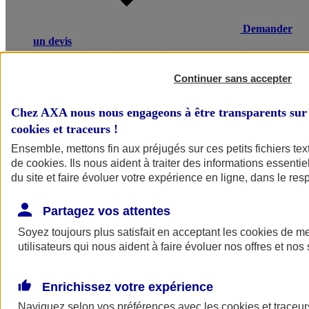
Demander
un devis
Une maladie ou un accident entraînant un arrêt de travail, une
invalidité ou un décès, peut avoir de lourdes conséquences
Continuer sans accepter
financières pour vos salariés ou leurs proches. L’assurance
prévoyance salariés d’AXA compense une partie de la perte de
Chez AXA nous nous engageons à être transparents sur 
revenus et verse un capital à la famille en cas de décès.
cookies et traceurs
!
Voir le document d'informations sur le produit d'assurance
Ensemble, mettons fin aux préjugés sur ces petits fichiers te
prévoyance collective
de
cookies
. Ils nous aident à traiter des informations essentie
du site et faire évoluer votre expérience en ligne, dans le resp
Partagez vos attentes
Soyez toujours plus satisfait en acceptant les
cookies
de mes
utilisateurs qui nous aident à faire évoluer nos offres et nos 
POURQUOI CHOISIR AXA
Enrichissez votre expérience
Ce qui fait la différence
Naviguez selon vos préférences avec les
cookies et traceur