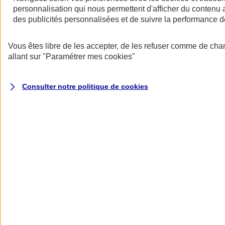
personnalisation qui nous permettent d'afficher du contenu a
des publicités personnalisées et de suivre la performance
Vous êtes libre de les accepter, de les refuser comme de cha
allant sur
"Paramétrer mes
cookies
"
Consulter notre politique de
cookies
Les avantages des contrats collectifs
- Une rémunération indirecte qui permet de motiver et de fidéliser les
salariés.
- Une meilleure protection pour les salariés et leur famille.
- Un tarif collectif plus avantageux.