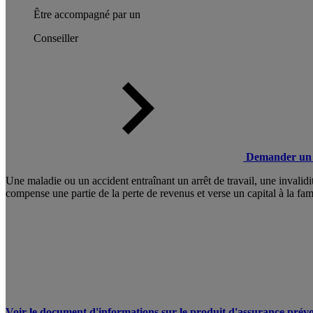
Être accompagné par un
Conseiller
Demander un 
Une maladie ou un accident entraînant un arrêt de travail, une invali
compense une partie de la perte de revenus et verse un capital à la fam
Voir le document d'informations sur le produit d'assurance prévo