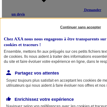
Demander
un devis
Une maladie ou un accident entraînant un arrêt de travail, une
invalidité ou un décès, peut avoir de lourdes conséquences
Continuer sans accepter
financières pour vos salariés ou leurs proches. L’assurance
prévoyance salariés d’AXA compense une partie de la perte de
Chez AXA nous nous engageons à être transparents sur 
revenus et verse un capital à la famille en cas de décès.
cookies et traceurs
!
Voir le document d'informations sur le produit d'assurance
Ensemble, mettons fin aux préjugés sur ces petits fichiers te
prévoyance collective
de
cookies
. Ils nous aident à traiter des informations essentie
du site et faire évoluer votre expérience en ligne, dans le resp
Partagez vos attentes
Soyez toujours plus satisfait en acceptant les
cookies
de mes
utilisateurs qui nous aident à faire évoluer nos offres et nos 
POURQUOI CHOISIR AXA
Enrichissez votre expérience
Ce qui fait la différence
Naviguez selon vos préférences avec les
cookies et traceur