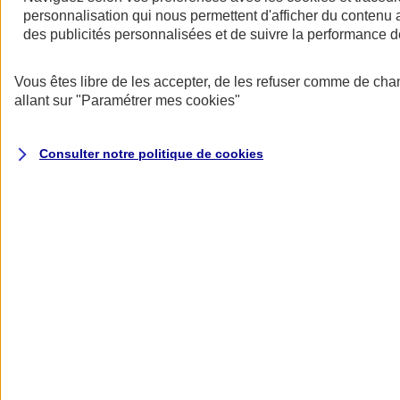
personnalisation qui nous permettent d'afficher du contenu a
des publicités personnalisées et de suivre la performance
Vous êtes libre de les accepter, de les refuser comme de cha
allant sur
"Paramétrer mes
cookies
"
Consulter notre politique de
cookies
Les avantages des contrats collectifs
- Une rémunération indirecte qui permet de motiver et de fidéliser les
salariés.
- Une meilleure protection pour les salariés et leur famille.
- Un tarif collectif plus avantageux.