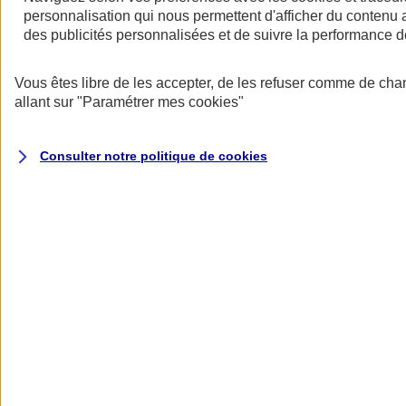
personnalisation qui nous permettent d'afficher du contenu a
des publicités personnalisées et de suivre la performance
Vous êtes libre de les accepter, de les refuser comme de cha
allant sur
"Paramétrer mes
cookies
"
Consulter notre politique de
cookies
Les avantages des contrats collectifs
- Une rémunération indirecte qui permet de motiver et de fidéliser les
salariés.
- Une meilleure protection pour les salariés et leur famille.
- Un tarif collectif plus avantageux.