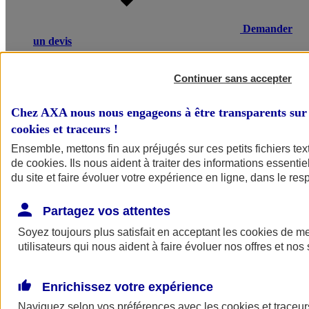
Demander
un devis
Une maladie ou un accident entraînant un arrêt de travail, une
invalidité ou un décès, peut avoir de lourdes conséquences
Continuer sans accepter
financières pour vos salariés ou leurs proches. L’assurance
prévoyance salariés d’AXA compense une partie de la perte de
Chez AXA nous nous engageons à être transparents sur 
revenus et verse un capital à la famille en cas de décès.
cookies et traceurs
!
Voir le document d'informations sur le produit d'assurance
Ensemble, mettons fin aux préjugés sur ces petits fichiers te
prévoyance collective
de
cookies
. Ils nous aident à traiter des informations essentie
du site et faire évoluer votre expérience en ligne, dans le resp
Partagez vos attentes
Soyez toujours plus satisfait en acceptant les
cookies
de mes
utilisateurs qui nous aident à faire évoluer nos offres et nos 
POURQUOI CHOISIR AXA
Enrichissez votre expérience
Ce qui fait la différence
Naviguez selon vos préférences avec les
cookies et traceur