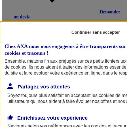
Demander
un devis
Une maladie ou un accident entraînant un arrêt de travail, une
invalidité ou un décès, peut avoir de lourdes conséquences
Continuer sans accepter
financières pour vos salariés ou leurs proches. L’assurance
prévoyance salariés d’AXA compense une partie de la perte de
Chez AXA nous nous engageons à être transparents sur 
revenus et verse un capital à la famille en cas de décès.
cookies et traceurs
!
Voir le document d'informations sur le produit d'assurance
Ensemble, mettons fin aux préjugés sur ces petits fichiers te
prévoyance collective
de
cookies
. Ils nous aident à traiter des informations essentie
du site et faire évoluer votre expérience en ligne, dans le resp
Partagez vos attentes
Soyez toujours plus satisfait en acceptant les
cookies
de mes
utilisateurs qui nous aident à faire évoluer nos offres et nos 
POURQUOI CHOISIR AXA
Enrichissez votre expérience
Ce qui fait la différence
Naviguez selon vos préférences avec les
cookies et traceur