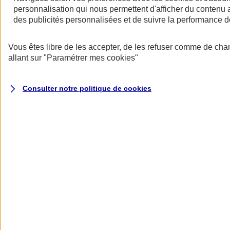
personnalisation qui nous permettent d'afficher du contenu a
des publicités personnalisées et de suivre la performance
Vous êtes libre de les accepter, de les refuser comme de cha
allant sur
"Paramétrer mes
cookies
"
Consulter notre politique de
cookies
Les avantages des contrats collectifs
- Une rémunération indirecte qui permet de motiver et de fidéliser les
salariés.
- Une meilleure protection pour les salariés et leur famille.
- Un tarif collectif plus avantageux.