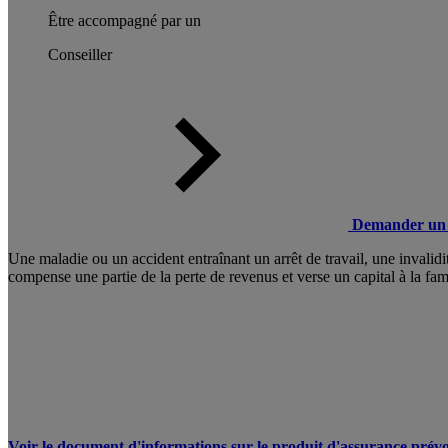
Être accompagné par un
Conseiller
Demander un 
Une maladie ou un accident entraînant un arrêt de travail, une invali
compense une partie de la perte de revenus et verse un capital à la fam
Voir le document d'informations sur le produit d'assurance prévo