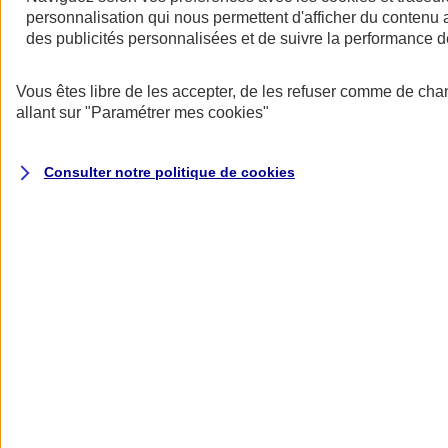
personnalisation qui nous permettent d'afficher du contenu a
des publicités personnalisées et de suivre la performance
Vous êtes libre de les accepter, de les refuser comme de cha
allant sur
"Paramétrer mes
cookies
"
Consulter notre politique de
cookies
Les avantages des contrats collectifs
- Une rémunération indirecte qui permet de motiver et de fidéliser les
salariés.
- Une meilleure protection pour les salariés et leur famille.
- Un tarif collectif plus avantageux.