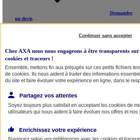
Demander
un devis
Une maladie ou un accident entraînant un arrêt de travail, une
invalidité ou un décès, peut avoir de lourdes conséquences
Continuer sans accepter
financières pour vos salariés ou leurs proches. L’assurance
prévoyance salariés d’AXA compense une partie de la perte de
Chez AXA nous nous engageons à être transparents sur 
revenus et verse un capital à la famille en cas de décès.
cookies et traceurs
!
Voir le document d'informations sur le produit d'assurance
Ensemble, mettons fin aux préjugés sur ces petits fichiers te
prévoyance collective
de
cookies
. Ils nous aident à traiter des informations essentie
du site et faire évoluer votre expérience en ligne, dans le resp
Partagez vos attentes
Soyez toujours plus satisfait en acceptant les
cookies
de mes
utilisateurs qui nous aident à faire évoluer nos offres et nos 
POURQUOI CHOISIR AXA
Enrichissez votre expérience
Ce qui fait la différence
Naviguez selon vos préférences avec les
cookies et traceur