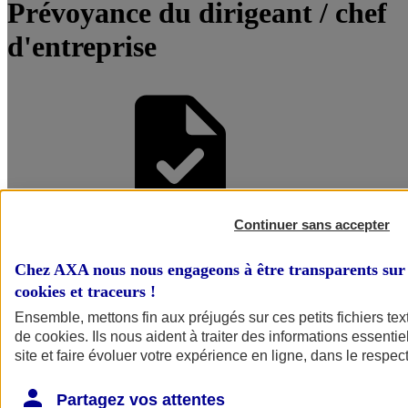
Prévoyance du dirigeant / chef
d'entreprise
Continuer sans accepter
Être accompagné par un
Chez AXA nous nous engageons à être transparents sur 
Conseiller
cookies et traceurs
!
Ensemble, mettons fin aux préjugés sur ces petits fichiers te
de
cookies
. Ils nous aident à traiter des informations essentie
site et faire évoluer votre expérience en ligne, dans le respect
Partagez vos attentes