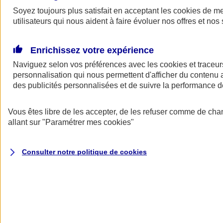
Soyez toujours plus satisfait en acceptant les
cookies
de mes
Demander
utilisateurs qui nous aident à faire évoluer nos offres et nos 
un devis
Profitez d’une solution pensée et conçue pour les professionnels et
dirigeants. Avec le contrat de Prévoyance AVIZEN PRO sur
Enrichissez votre expérience
mesure, vous garantissez votre tranquillité d'esprit dans le cadre de
Naviguez selon vos préférences avec les
cookies et traceur
votre activité et mettez à l’abri vos proches de potentielles difficultés
financières, en cas d'incapacité de travail, d'invalidité ou de décès.
personnalisation qui nous permettent d'afficher du contenu a
(1)
des publicités personnalisées et de suivre la performance
POURQUOI CHOISIR AXA
Vous êtes libre de les accepter, de les refuser comme de cha
Ce qui fait la différence
allant sur
"Paramétrer mes
cookies
"
Consulter notre politique de
cookies