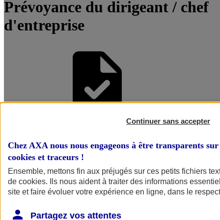
Prévoyance du dirigeant / chef
d'entreprise
Continuer sans accepter
Être accompagné par un
Chez AXA nous nous engageons à être transparents sur 
Conseiller
cookies et traceurs
!
Ensemble, mettons fin aux préjugés sur ces petits fichiers te
de
cookies
. Ils nous aident à traiter des informations essentie
site et faire évoluer votre expérience en ligne, dans le respect
Partagez vos attentes