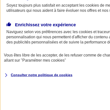
Soyez toujours plus satisfait en acceptant les
cookies
de mes
Demander
utilisateurs qui nous aident à faire évoluer nos offres et nos 
un devis
Profitez d’une solution pensée et conçue pour les professionnels et
dirigeants. Avec le contrat de Prévoyance AVIZEN PRO sur
Enrichissez votre expérience
mesure, vous garantissez votre tranquillité d'esprit dans le cadre de
Naviguez selon vos préférences avec les
cookies et traceur
votre activité et mettez à l’abri vos proches de potentielles difficultés
financières, en cas d'incapacité de travail, d'invalidité ou de décès.
personnalisation qui nous permettent d'afficher du contenu a
(1)
des publicités personnalisées et de suivre la performance
POURQUOI CHOISIR AXA
Vous êtes libre de les accepter, de les refuser comme de cha
Ce qui fait la différence
allant sur
"Paramétrer mes
cookies
"
Consulter notre politique de
cookies