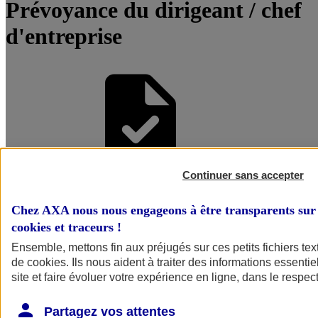
Prévoyance du dirigeant / chef
d'entreprise
Continuer sans accepter
Être accompagné par un
Chez AXA nous nous engageons à être transparents sur 
Conseiller
cookies et traceurs
!
Ensemble, mettons fin aux préjugés sur ces petits fichiers te
de
cookies
. Ils nous aident à traiter des informations essentie
site et faire évoluer votre expérience en ligne, dans le respect
Partagez vos attentes