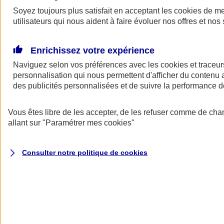
Soyez toujours plus satisfait en acceptant les
cookies
de mes
Demander
utilisateurs qui nous aident à faire évoluer nos offres et nos 
un devis
Profitez d’une solution pensée et conçue pour les professionnels et
dirigeants. Avec le contrat de Prévoyance AVIZEN PRO sur
Enrichissez votre expérience
mesure, vous garantissez votre tranquillité d'esprit dans le cadre de
Naviguez selon vos préférences avec les
cookies et traceur
votre activité et mettez à l’abri vos proches de potentielles difficultés
financières, en cas d'incapacité de travail, d'invalidité ou de décès.
personnalisation qui nous permettent d'afficher du contenu a
(1)
des publicités personnalisées et de suivre la performance
POURQUOI CHOISIR AXA
Vous êtes libre de les accepter, de les refuser comme de cha
Ce qui fait la différence
allant sur
"Paramétrer mes
cookies
"
Consulter notre politique de
cookies