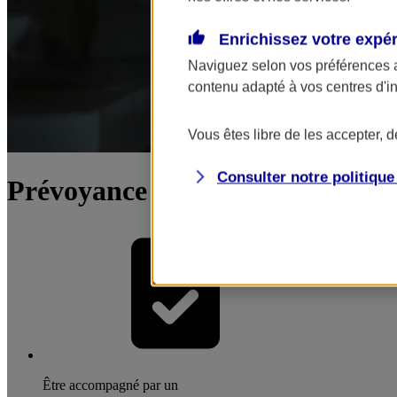
Enrichissez votre expé
Naviguez selon vos préférences 
contenu adapté à vos centres d'i
Vous êtes libre de les accepter, 
Consulter notre politiqu
Prévoyance du dirigeant / chef d
Être accompagné par un