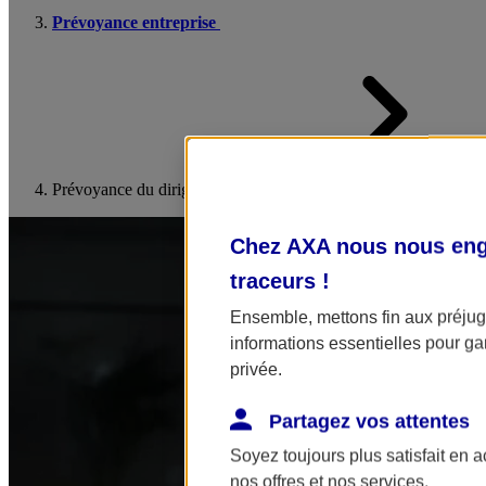
Prévoyance entreprise
Prévoyance du dirigeant
Chez AXA nous nous enga
traceurs
!
Ensemble, mettons fin aux préjugé
informations essentielles pour gar
privée.
Partagez vos attentes
Soyez toujours plus satisfait en 
nos offres et nos services.