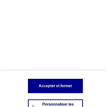
agents
.
Vous êtes ici :
Qui sommes-nous ?
Déclaration d'accessibilité
numérique
A PROPOS D'AXA
NOS AUTRES PRODUITS
SITES AXA
Accepter et fermer
Personnaliser les