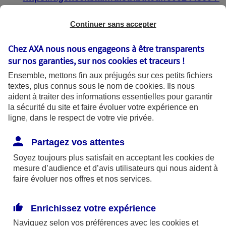
https://agence.axa.fr/distributeur/0004587904
Continuer sans accepter
Chez AXA nous nous engageons à être transparents
sur nos garanties, sur nos
cookies et traceurs
!
État de conformité
Ensemble, mettons fin aux préjugés sur ces petits fichiers
textes, plus connus sous le nom de
cookies
. Ils nous
aident à traiter des informations essentielles pour garantir
Les pages web :
la sécurité du site et faire évoluer votre expérience en
ligne, dans le respect de votre vie privée.
https://agence.axa.fr/bourgogne-
franche[1]comte/saone-et-loire/macon-
Partagez vos attentes
71000
Soyez toujours plus satisfait en acceptant les
cookies
de
mesure d’audience et d’avis utilisateurs qui nous aident à
https://agence.axa.fr/distributeur/0002445604
faire évoluer nos offres et nos services.
https://agence.axa.fr/distributeur/0004587904
Enrichissez votre expérience
sont partiellement conformes avec le
Naviguez selon vos préférences avec les
cookies et