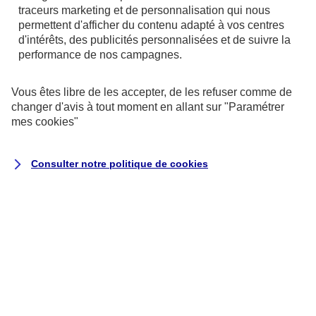
référentiel général d’amélioration de
traceurs
marketing et de personnalisation qui nous
l’accessibilité (RGAA)
, version 4.1.2, en
permettent d'afficher du contenu adapté à vos centres
d'intérêts, des publicités personnalisées et de suivre la
raison des non-conformités et des
performance de nos campagnes.
dérogations énumérées ci-dessous.
Vous êtes libre de les accepter, de les refuser comme de
Résultats des tests
changer d'avis à tout moment en allant sur
"Paramétrer
mes
cookies
"
L’audit de conformité réalisé par
Koena
révèle que :
Consulter notre politique de
cookies
68 % des critères RGAA sont respectés.
Il s’agit du nombre de critères pleinement
respectés sur la totalité des pages de
l’échantillon.
Le taux moyen de conformité du service
en ligne s’élève à 69 %.
Il s’agit de la moyenne du score de