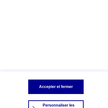
agents
.
Vous êtes ici :
Qui sommes-nous ?
Déclaration d'accessibilité
numérique
A PROPOS D'AXA
NOS AUTRES PRODUITS
SITES AXA
Accepter et fermer
Personnaliser les