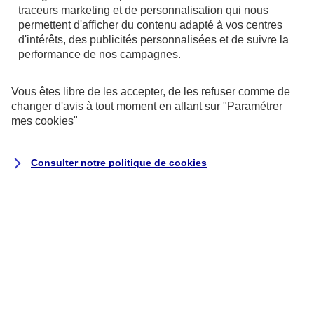
référentiel général d’amélioration de
traceurs
marketing et de personnalisation qui nous
l’accessibilité (RGAA)
, version 4.1.2, en
permettent d'afficher du contenu adapté à vos centres
d'intérêts, des publicités personnalisées et de suivre la
raison des non-conformités et des
performance de nos campagnes.
dérogations énumérées ci-dessous.
Vous êtes libre de les accepter, de les refuser comme de
Résultats des tests
changer d'avis à tout moment en allant sur
"Paramétrer
mes
cookies
"
L’audit de conformité réalisé par
Koena
révèle que :
Consulter notre politique de
cookies
68 % des critères RGAA sont respectés.
Il s’agit du nombre de critères pleinement
respectés sur la totalité des pages de
l’échantillon.
Le taux moyen de conformité du service
en ligne s’élève à 69 %.
Il s’agit de la moyenne du score de