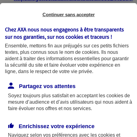
https://agence.axa.fr/distributeur/0004587904
Continuer sans accepter
Chez AXA nous nous engageons à être transparents
sur nos garanties, sur nos
cookies et traceurs
!
État de conformité
Ensemble, mettons fin aux préjugés sur ces petits fichiers
textes, plus connus sous le nom de
cookies
. Ils nous
aident à traiter des informations essentielles pour garantir
Les pages web :
la sécurité du site et faire évoluer votre expérience en
ligne, dans le respect de votre vie privée.
https://agence.axa.fr/bourgogne-
franche[1]comte/saone-et-loire/macon-
Partagez vos attentes
71000
Soyez toujours plus satisfait en acceptant les
cookies
de
mesure d’audience et d’avis utilisateurs qui nous aident à
https://agence.axa.fr/distributeur/0002445604
faire évoluer nos offres et nos services.
https://agence.axa.fr/distributeur/0004587904
Enrichissez votre expérience
sont partiellement conformes avec le
Naviguez selon vos préférences avec les
cookies et