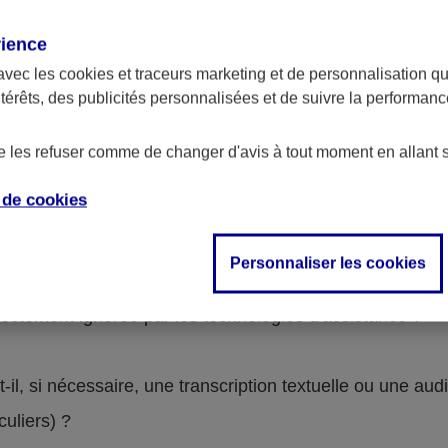
rience
avec les
cookies et traceurs
marketing et de personnalisation qui
Contenus non-accessibles
ntérêts, des publicités personnalisées et de suivre la performa
de les refuser comme de changer d'avis à tout moment en allant 
e de
cookies
on-conformes. Pour le détail, se reporter à la grille d’a
Personnaliser les cookies
lle une alternative textuelle ?
rectement ignorée par les technologies d'assistance ?
l, si nécessaire, une transcription textuelle ou une audi
iculiers) ?