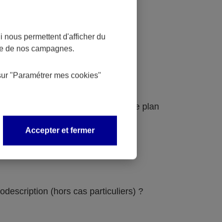
 nous permettent d'afficher du
nce de nos campagnes.
sur
"Paramétrer mes
cookies
"
udit et au schéma pluriannuel pour le plan
Accepter et fermer
odescription (hors cas particuliers) ?