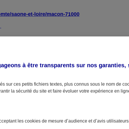
omte/saone-et-loire/macon-71000
4
l général d’amélioration de l’accessibilité (RGAA)
, ve
geons à être transparents sur nos garanties,
ue :
s sur ces petits fichiers textes, plus connus sous le nom de
co
antir la sécurité du site et faire évoluer votre expérience en lign
ctés sur la totalité des pages de l’échantillon.
gne s’élève à 69 %.
 obtenu sur chacune des pages de l’échantillon.
acceptant les
cookies
de mesure d’audience et d’avis utilisateurs