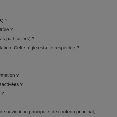
rs) ?
ntrôle ?
s particuliers) ?
ation. Cette règle est-elle respectée ?
formation ?
ésactivées ?
e ?
 navigation principale, de contenu principal,