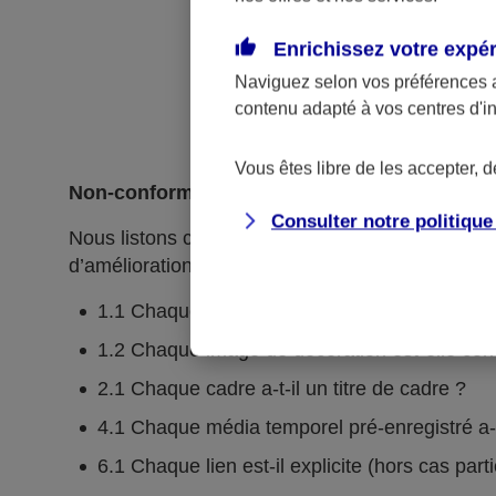
Enrichissez votre expé
Naviguez selon vos préférences 
contenu adapté à vos centres d'i
Vous êtes libre de les accepter, 
Non-conformités
Consulter notre politiqu
Nous listons ci-dessous l’ensemble des critères n
d’amélioration continue.
1.1 Chaque image porteuse d'information a-t-e
1.2 Chaque image de décoration est-elle cor
2.1 Chaque cadre a-t-il un titre de cadre ?
4.1 Chaque média temporel pré-enregistré a-t-i
6.1 Chaque lien est-il explicite (hors cas part