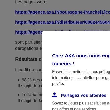
Les pages web :
https://agence.axa.fr/bourgogne-franche[1]c
https://agence.axa.fr/distributeur/000244560
https://agence.axa.fr/distributeur/0004587904
sont partiellement conformes avec le
référentie
dérogations énumérées ci-dessous.
Chez AXA nous nous enga
Résultats des tests
traceurs
!
L’audit de conformité réalisé par
Koena
révèle q
Ensemble, mettons fin aux préjugé
informations essentielles pour gar
68 % des critères RGAA sont respectés.
privée.
Il s’agit du nombre de critères pleinement respe
Le taux moyen de conformité du service en li
Partagez vos attentes
Il s’agit de la moyenne du score de conformité
Soyez toujours plus satisfait en 
nos offres et nos services.