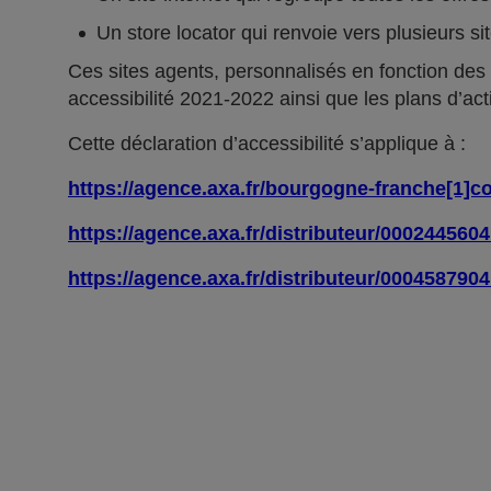
Un store locator qui renvoie vers plusieurs si
Ces sites agents, personnalisés en fonction des
accessibilité 2021-2022 ainsi que les plans d’act
Cette déclaration d’accessibilité s’applique à :
https://agence.axa.fr/bourgogne-franche[1]c
https://agence.axa.fr/distributeur/000244560
https://agence.axa.fr/distributeur/000458790