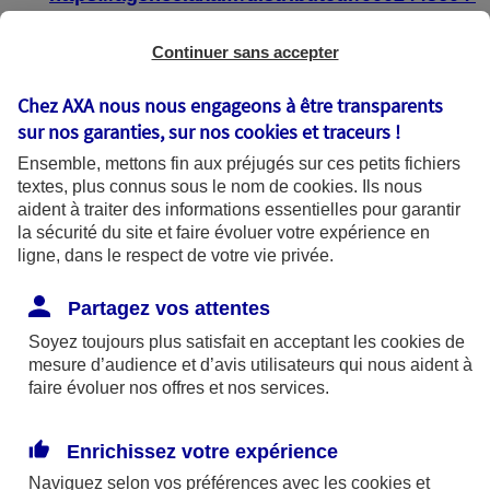
https://agence.axa.fr/distributeur/0004587904
Continuer sans accepter
Chez AXA nous nous engageons à être transparents
sur nos garanties, sur nos
cookies et traceurs
!
État de conformité
Ensemble, mettons fin aux préjugés sur ces petits fichiers
textes, plus connus sous le nom de
cookies
. Ils nous
aident à traiter des informations essentielles pour garantir
Les pages web :
la sécurité du site et faire évoluer votre expérience en
ligne, dans le respect de votre vie privée.
https://agence.axa.fr/bourgogne-
franche[1]comte/saone-et-loire/macon-
Partagez vos attentes
71000
Soyez toujours plus satisfait en acceptant les
cookies
de
mesure d’audience et d’avis utilisateurs qui nous aident à
https://agence.axa.fr/distributeur/0002445604
faire évoluer nos offres et nos services.
https://agence.axa.fr/distributeur/0004587904
Enrichissez votre expérience
sont partiellement conformes avec le
Naviguez selon vos préférences avec les
cookies et