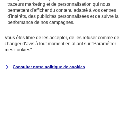
référentiel général d’amélioration de
traceurs
marketing et de personnalisation qui nous
l’accessibilité (RGAA)
, version 4.1.2, en
permettent d'afficher du contenu adapté à vos centres
d'intérêts, des publicités personnalisées et de suivre la
raison des non-conformités et des
performance de nos campagnes.
dérogations énumérées ci-dessous.
Vous êtes libre de les accepter, de les refuser comme de
Résultats des tests
changer d'avis à tout moment en allant sur
"Paramétrer
mes
cookies
"
L’audit de conformité réalisé par
Koena
révèle que :
Consulter notre politique de
cookies
68 % des critères RGAA sont respectés.
Il s’agit du nombre de critères pleinement
respectés sur la totalité des pages de
l’échantillon.
Le taux moyen de conformité du service
en ligne s’élève à 69 %.
Il s’agit de la moyenne du score de