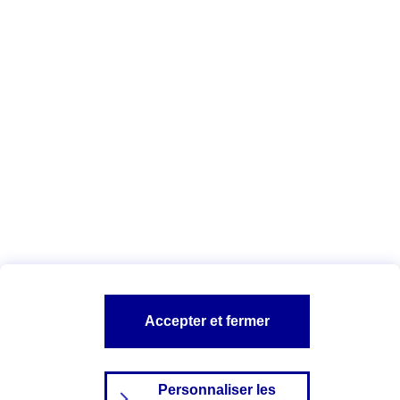
agents
.
Vous êtes ici :
Qui sommes-nous ?
Déclaration d'accessibilité
numérique
A PROPOS D'AXA
NOS AUTRES PRODUITS
SITES AXA
Accepter et fermer
Personnaliser les