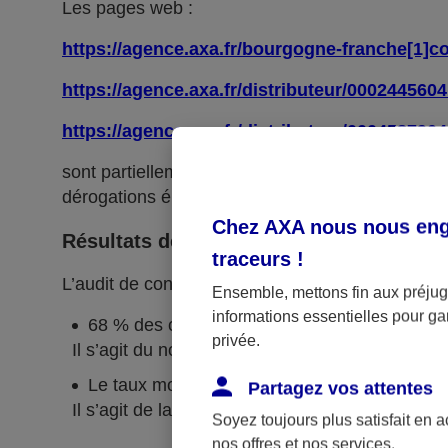
Les pages web :
https://agence.axa.fr/bourgogne-franche[1]c
https://agence.axa.fr/distributeur/000244560
https://agence.axa.fr/distributeur/0004587904
sont partiellement conformes avec le
référentie
dérogations énumérées ci-dessous.
Chez AXA nous nous enga
Résultats des tests
traceurs
!
L’audit de conformité réalisé par
Koena
révèle q
Ensemble, mettons fin aux préjugé
informations essentielles pour gar
68 % des critères RGAA sont respectés.
privée.
Il s’agit du nombre de critères pleinement respe
Le taux moyen de conformité du service en li
Partagez vos attentes
Il s’agit de la moyenne du score de conformité
Soyez toujours plus satisfait en 
nos offres et nos services.