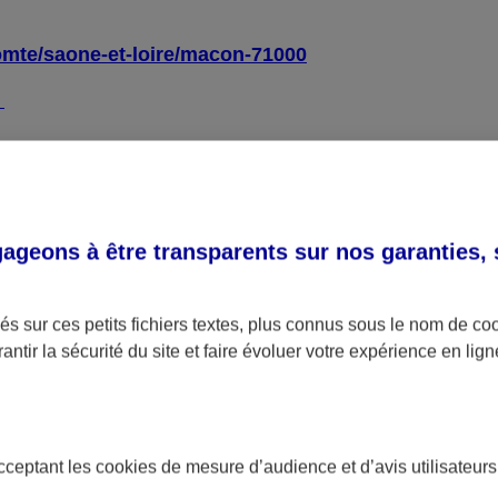
omte/saone-et-loire/macon-71000
4
l général d’amélioration de l’accessibilité (RGAA)
, ve
geons à être transparents sur nos garanties,
ue :
s sur ces petits fichiers textes, plus connus sous le nom de
co
antir la sécurité du site et faire évoluer votre expérience en lign
ctés sur la totalité des pages de l’échantillon.
gne s’élève à 69 %.
 obtenu sur chacune des pages de l’échantillon.
acceptant les
cookies
de mesure d’audience et d’avis utilisateurs