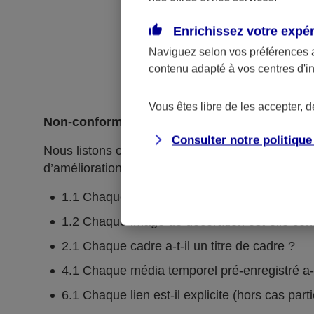
Enrichissez votre expé
Naviguez selon vos préférences 
contenu adapté à vos centres d'i
Vous êtes libre de les accepter, 
Non-conformités
Consulter notre politiqu
Nous listons ci-dessous l’ensemble des critères n
d’amélioration continue.
1.1 Chaque image porteuse d'information a-t-e
1.2 Chaque image de décoration est-elle cor
2.1 Chaque cadre a-t-il un titre de cadre ?
4.1 Chaque média temporel pré-enregistré a-t-i
6.1 Chaque lien est-il explicite (hors cas part