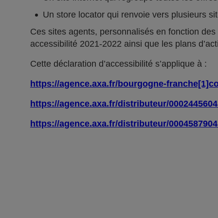
Un store locator qui renvoie vers plusieurs si
Ces sites agents, personnalisés en fonction des
accessibilité 2021-2022 ainsi que les plans d’act
Cette déclaration d’accessibilité s’applique à :
https://agence.axa.fr/bourgogne-franche[1]c
https://agence.axa.fr/distributeur/000244560
https://agence.axa.fr/distributeur/000458790