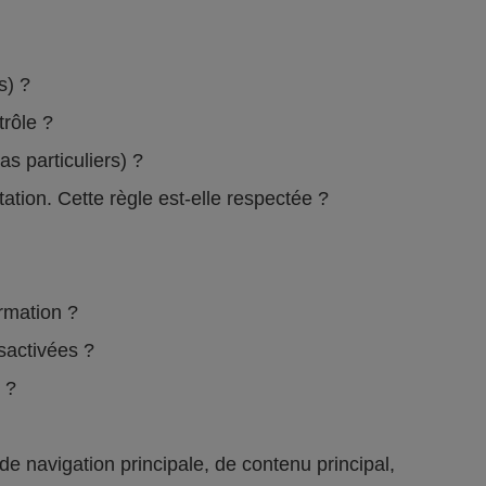
rs) ?
ntrôle ?
s particuliers) ?
ation. Cette règle est-elle respectée ?
formation ?
ésactivées ?
e ?
 navigation principale, de contenu principal,