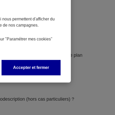
 nous permettent d'afficher du
nce de nos campagnes.
sur
"Paramétrer mes
cookies
"
udit et au schéma pluriannuel pour le plan
Accepter et fermer
odescription (hors cas particuliers) ?