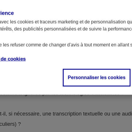
rience
avec les
cookies et traceurs
marketing et de personnalisation qui
Contenus non-accessibles
ntérêts, des publicités personnalisées et de suivre la performa
de les refuser comme de changer d'avis à tout moment en allant 
e de
cookies
on-conformes. Pour le détail, se reporter à la grille d’a
Personnaliser les cookies
lle une alternative textuelle ?
rectement ignorée par les technologies d'assistance ?
l, si nécessaire, une transcription textuelle ou une audi
iculiers) ?