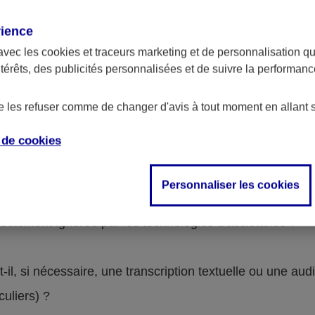
rience
avec les
cookies et traceurs
marketing et de personnalisation qui
Contenus non-accessibles
ntérêts, des publicités personnalisées et de suivre la performa
de les refuser comme de changer d'avis à tout moment en allant 
e de
cookies
on-conformes. Pour le détail, se reporter à la grille d’a
Personnaliser les cookies
lle une alternative textuelle ?
rectement ignorée par les technologies d'assistance ?
l, si nécessaire, une transcription textuelle ou une audi
iculiers) ?