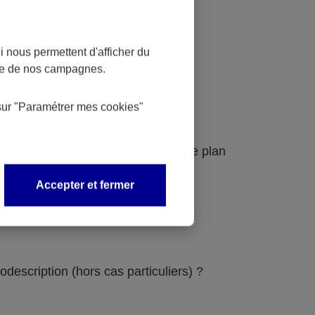
 nous permettent d'afficher du
nce de nos campagnes.
sur
"Paramétrer mes
cookies
"
udit et au schéma pluriannuel pour le plan
Accepter et fermer
odescription (hors cas particuliers) ?