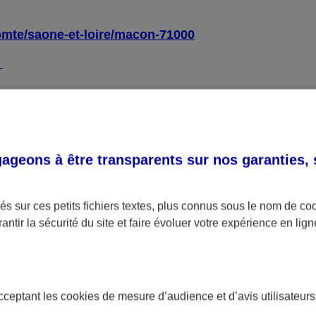
omte/saone-et-loire/macon-71000
4
l général d’amélioration de l’accessibilité (RGAA)
, ve
geons à être transparents sur nos garanties,
ue :
s sur ces petits fichiers textes, plus connus sous le nom de
co
antir la sécurité du site et faire évoluer votre expérience en lign
ctés sur la totalité des pages de l’échantillon.
gne s’élève à 69 %.
 obtenu sur chacune des pages de l’échantillon.
acceptant les
cookies
de mesure d’audience et d’avis utilisateurs