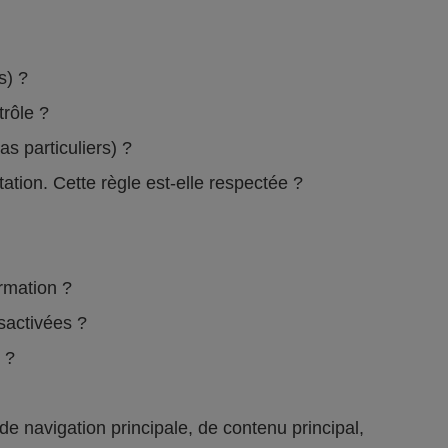
rs) ?
ntrôle ?
s particuliers) ?
ation. Cette règle est-elle respectée ?
formation ?
ésactivées ?
e ?
 navigation principale, de contenu principal,