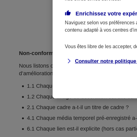
Enrichissez votre expé
Naviguez selon vos préférences 
contenu adapté à vos centres d'i
Vous êtes libre de les accepter, 
Non-conformités
Consulter notre politiqu
Nous listons ci-dessous l’ensemble des critères n
d’amélioration continue.
1.1 Chaque image porteuse d'information a-t-e
1.2 Chaque image de décoration est-elle cor
2.1 Chaque cadre a-t-il un titre de cadre ?
4.1 Chaque média temporel pré-enregistré a-t-i
6.1 Chaque lien est-il explicite (hors cas part