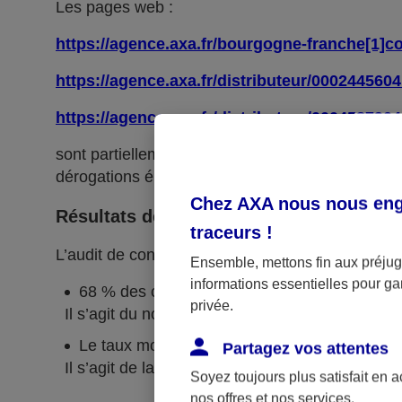
Les pages web :
https://agence.axa.fr/bourgogne-franche[1]c
https://agence.axa.fr/distributeur/000244560
https://agence.axa.fr/distributeur/0004587904
sont partiellement conformes avec le
référentie
dérogations énumérées ci-dessous.
Chez AXA nous nous enga
Résultats des tests
traceurs
!
L’audit de conformité réalisé par
Koena
révèle q
Ensemble, mettons fin aux préjugé
informations essentielles pour gar
68 % des critères RGAA sont respectés.
privée.
Il s’agit du nombre de critères pleinement respe
Le taux moyen de conformité du service en li
Partagez vos attentes
Il s’agit de la moyenne du score de conformité
Soyez toujours plus satisfait en 
nos offres et nos services.