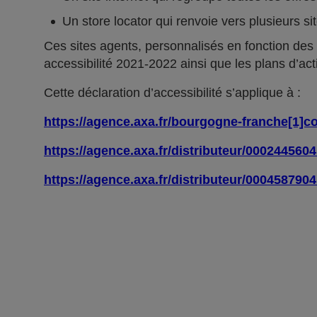
Un store locator qui renvoie vers plusieurs si
Ces sites agents, personnalisés en fonction des
accessibilité 2021-2022 ainsi que les plans d’act
Cette déclaration d’accessibilité s’applique à :
https://agence.axa.fr/bourgogne-franche[1]c
https://agence.axa.fr/distributeur/000244560
https://agence.axa.fr/distributeur/000458790