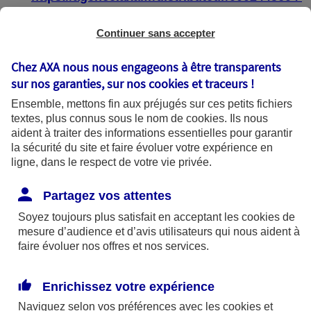
https://agence.axa.fr/distributeur/0004587904
Continuer sans accepter
Chez AXA nous nous engageons à être transparents
sur nos garanties, sur nos
cookies et traceurs
!
État de conformité
Ensemble, mettons fin aux préjugés sur ces petits fichiers
textes, plus connus sous le nom de
cookies
. Ils nous
aident à traiter des informations essentielles pour garantir
Les pages web :
la sécurité du site et faire évoluer votre expérience en
ligne, dans le respect de votre vie privée.
https://agence.axa.fr/bourgogne-
franche[1]comte/saone-et-loire/macon-
Partagez vos attentes
71000
Soyez toujours plus satisfait en acceptant les
cookies
de
mesure d’audience et d’avis utilisateurs qui nous aident à
https://agence.axa.fr/distributeur/0002445604
faire évoluer nos offres et nos services.
https://agence.axa.fr/distributeur/0004587904
Enrichissez votre expérience
sont partiellement conformes avec le
Naviguez selon vos préférences avec les
cookies et