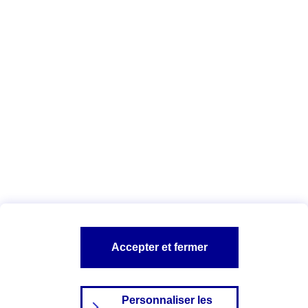
agents
.
Vous êtes ici :
Qui sommes-nous ?
Déclaration d'accessibilité
numérique
A PROPOS D'AXA
NOS AUTRES PRODUITS
SITES AXA
Accepter et fermer
Personnaliser les