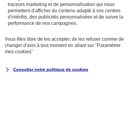
référentiel général d’amélioration de
traceurs
marketing et de personnalisation qui nous
l’accessibilité (RGAA)
, version 4.1.2, en
permettent d'afficher du contenu adapté à vos centres
d'intérêts, des publicités personnalisées et de suivre la
raison des non-conformités et des
performance de nos campagnes.
dérogations énumérées ci-dessous.
Vous êtes libre de les accepter, de les refuser comme de
Résultats des tests
changer d'avis à tout moment en allant sur
"Paramétrer
mes
cookies
"
L’audit de conformité réalisé par
Koena
révèle que :
Consulter notre politique de
cookies
68 % des critères RGAA sont respectés.
Il s’agit du nombre de critères pleinement
respectés sur la totalité des pages de
l’échantillon.
Le taux moyen de conformité du service
en ligne s’élève à 69 %.
Il s’agit de la moyenne du score de