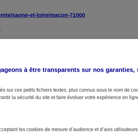
omte/saone-et-loire/macon-71000
4
l général d’amélioration de l’accessibilité (RGAA)
, ve
geons à être transparents sur nos garanties,
ue :
s sur ces petits fichiers textes, plus connus sous le nom de
co
antir la sécurité du site et faire évoluer votre expérience en lign
ctés sur la totalité des pages de l’échantillon.
gne s’élève à 69 %.
 obtenu sur chacune des pages de l’échantillon.
acceptant les
cookies
de mesure d’audience et d’avis utilisateurs