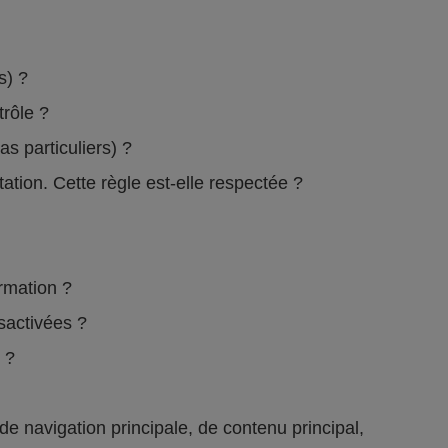
rs) ?
ntrôle ?
s particuliers) ?
ation. Cette règle est-elle respectée ?
formation ?
ésactivées ?
e ?
 navigation principale, de contenu principal,