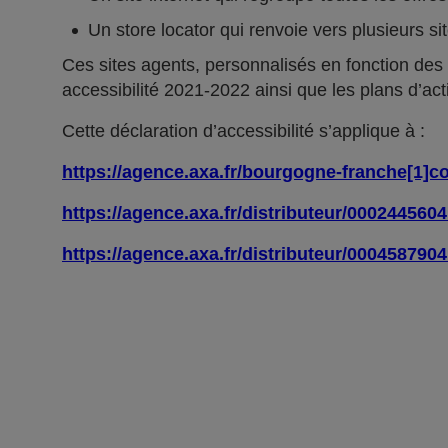
Un store locator qui renvoie vers plusieurs si
Ces sites agents, personnalisés en fonction des
accessibilité 2021-2022 ainsi que les plans d’act
Cette déclaration d’accessibilité s’applique à :
https://agence.axa.fr/bourgogne-franche[1]c
https://agence.axa.fr/distributeur/000244560
https://agence.axa.fr/distributeur/000458790