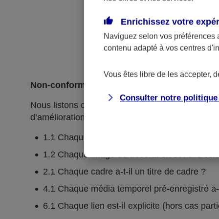
Enrichissez votre expé
Naviguez selon vos préférences 
contenu adapté à vos centres d'i
Vous êtes libre de les accepter, 
Non-conformités
Consulter notre politiqu
Nous listons ci-dessous l’ensemble des critères n
d’amélioration continue.
1.1 Chaque image porteuse d'information a-t-e
1.2 Chaque image de décoration est-elle cor
2.1 Chaque cadre a-t-il un titre de cadre ?
4.1 Chaque média temporel pré-enregistré a-t-i
6.1 Chaque lien est-il explicite (hors cas part