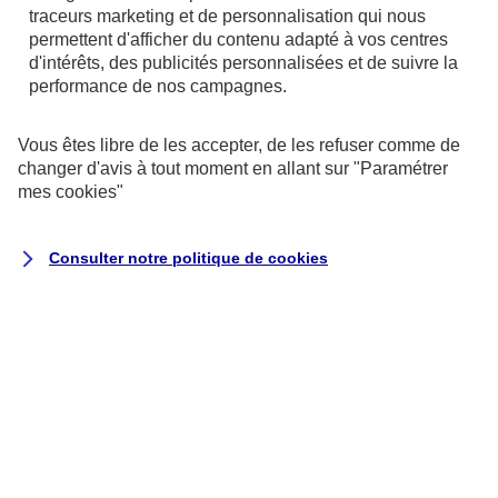
référentiel général d’amélioration de
traceurs
marketing et de personnalisation qui nous
l’accessibilité (RGAA)
, version 4.1.2, en
permettent d'afficher du contenu adapté à vos centres
d'intérêts, des publicités personnalisées et de suivre la
raison des non-conformités et des
performance de nos campagnes.
dérogations énumérées ci-dessous.
Vous êtes libre de les accepter, de les refuser comme de
Résultats des tests
changer d'avis à tout moment en allant sur
"Paramétrer
mes
cookies
"
L’audit de conformité réalisé par
Koena
révèle que :
Consulter notre politique de
cookies
68 % des critères RGAA sont respectés.
Il s’agit du nombre de critères pleinement
respectés sur la totalité des pages de
l’échantillon.
Le taux moyen de conformité du service
en ligne s’élève à 69 %.
Il s’agit de la moyenne du score de