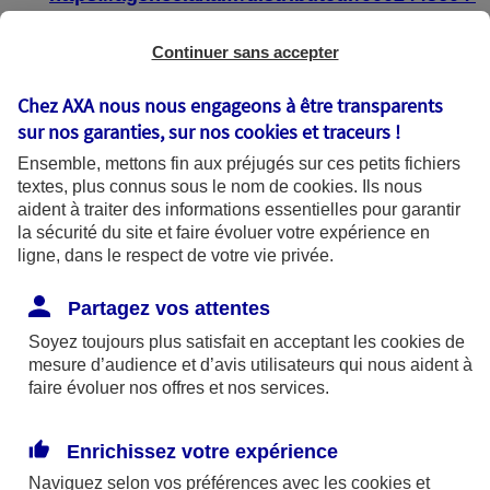
https://agence.axa.fr/distributeur/0004587904
Continuer sans accepter
Chez AXA nous nous engageons à être transparents
sur nos garanties, sur nos
cookies et traceurs
!
État de conformité
Ensemble, mettons fin aux préjugés sur ces petits fichiers
textes, plus connus sous le nom de
cookies
. Ils nous
aident à traiter des informations essentielles pour garantir
Les pages web :
la sécurité du site et faire évoluer votre expérience en
ligne, dans le respect de votre vie privée.
https://agence.axa.fr/bourgogne-
franche[1]comte/saone-et-loire/macon-
Partagez vos attentes
71000
Soyez toujours plus satisfait en acceptant les
cookies
de
mesure d’audience et d’avis utilisateurs qui nous aident à
https://agence.axa.fr/distributeur/0002445604
faire évoluer nos offres et nos services.
https://agence.axa.fr/distributeur/0004587904
Enrichissez votre expérience
sont partiellement conformes avec le
Naviguez selon vos préférences avec les
cookies et