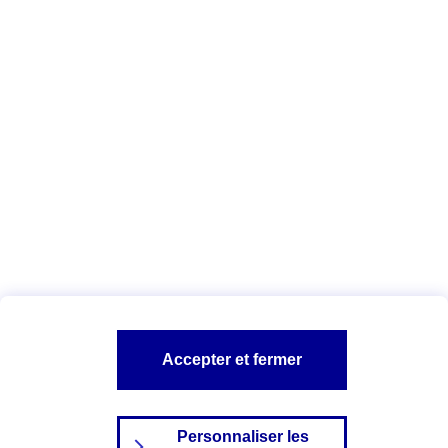
agents
.
Vous êtes ici :
Qui sommes-nous ?
Déclaration d'accessibilité
numérique
A PROPOS D'AXA
NOS AUTRES PRODUITS
SITES AXA
Accepter et fermer
Personnaliser les