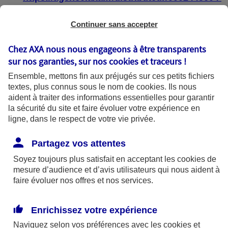
https://agence.axa.fr/distributeur/0004587904
Continuer sans accepter
Chez AXA nous nous engageons à être transparents
sur nos garanties, sur nos
cookies et traceurs
!
État de conformité
Ensemble, mettons fin aux préjugés sur ces petits fichiers
textes, plus connus sous le nom de
cookies
. Ils nous
aident à traiter des informations essentielles pour garantir
Les pages web :
la sécurité du site et faire évoluer votre expérience en
ligne, dans le respect de votre vie privée.
https://agence.axa.fr/bourgogne-
franche[1]comte/saone-et-loire/macon-
Partagez vos attentes
71000
Soyez toujours plus satisfait en acceptant les
cookies
de
mesure d’audience et d’avis utilisateurs qui nous aident à
https://agence.axa.fr/distributeur/0002445604
faire évoluer nos offres et nos services.
https://agence.axa.fr/distributeur/0004587904
Enrichissez votre expérience
sont partiellement conformes avec le
Naviguez selon vos préférences avec les
cookies et