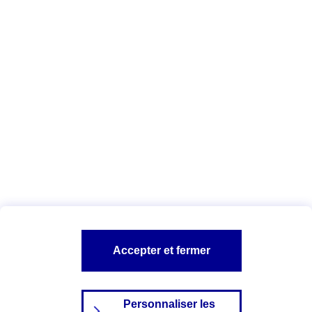
agents
.
Vous êtes ici :
Qui sommes-nous ?
Déclaration d'accessibilité
numérique
A PROPOS D'AXA
NOS AUTRES PRODUITS
SITES AXA
Accepter et fermer
Personnaliser les