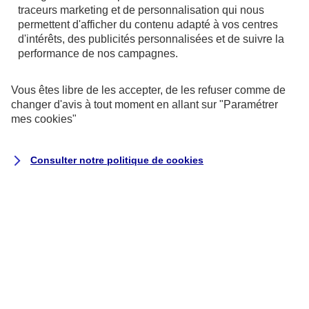
référentiel général d’amélioration de
traceurs
marketing et de personnalisation qui nous
l’accessibilité (RGAA)
, version 4.1.2, en
permettent d'afficher du contenu adapté à vos centres
d'intérêts, des publicités personnalisées et de suivre la
raison des non-conformités et des
performance de nos campagnes.
dérogations énumérées ci-dessous.
Vous êtes libre de les accepter, de les refuser comme de
Résultats des tests
changer d'avis à tout moment en allant sur
"Paramétrer
mes
cookies
"
L’audit de conformité réalisé par
Koena
révèle que :
Consulter notre politique de
cookies
68 % des critères RGAA sont respectés.
Il s’agit du nombre de critères pleinement
respectés sur la totalité des pages de
l’échantillon.
Le taux moyen de conformité du service
en ligne s’élève à 69 %.
Il s’agit de la moyenne du score de