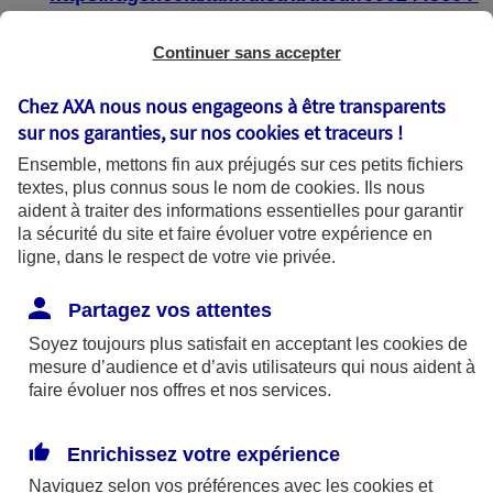
https://agence.axa.fr/distributeur/0004587904
Continuer sans accepter
Chez AXA nous nous engageons à être transparents
sur nos garanties, sur nos
cookies et traceurs
!
État de conformité
Ensemble, mettons fin aux préjugés sur ces petits fichiers
textes, plus connus sous le nom de
cookies
. Ils nous
aident à traiter des informations essentielles pour garantir
Les pages web :
la sécurité du site et faire évoluer votre expérience en
ligne, dans le respect de votre vie privée.
https://agence.axa.fr/bourgogne-
franche[1]comte/saone-et-loire/macon-
Partagez vos attentes
71000
Soyez toujours plus satisfait en acceptant les
cookies
de
mesure d’audience et d’avis utilisateurs qui nous aident à
https://agence.axa.fr/distributeur/0002445604
faire évoluer nos offres et nos services.
https://agence.axa.fr/distributeur/0004587904
Enrichissez votre expérience
sont partiellement conformes avec le
Naviguez selon vos préférences avec les
cookies et