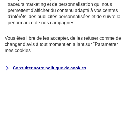
référentiel général d’amélioration de
traceurs
marketing et de personnalisation qui nous
l’accessibilité (RGAA)
, version 4.1.2, en
permettent d'afficher du contenu adapté à vos centres
d'intérêts, des publicités personnalisées et de suivre la
raison des non-conformités et des
performance de nos campagnes.
dérogations énumérées ci-dessous.
Vous êtes libre de les accepter, de les refuser comme de
Résultats des tests
changer d'avis à tout moment en allant sur
"Paramétrer
mes
cookies
"
L’audit de conformité réalisé par
Koena
révèle que :
Consulter notre politique de
cookies
68 % des critères RGAA sont respectés.
Il s’agit du nombre de critères pleinement
respectés sur la totalité des pages de
l’échantillon.
Le taux moyen de conformité du service
en ligne s’élève à 69 %.
Il s’agit de la moyenne du score de