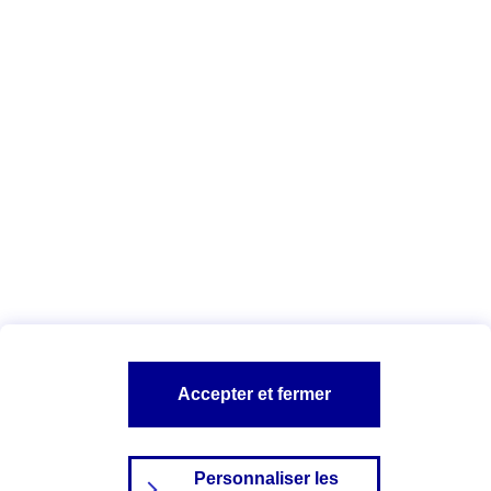
agents
.
Vous êtes ici :
Qui sommes-nous ?
Déclaration d'accessibilité
numérique
A PROPOS D'AXA
NOS AUTRES PRODUITS
SITES AXA
Accepter et fermer
Personnaliser les