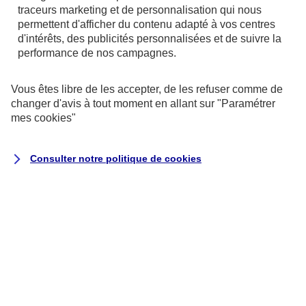
référentiel général d’amélioration de
traceurs
marketing et de personnalisation qui nous
l’accessibilité (RGAA)
, version 4.1.2, en
permettent d'afficher du contenu adapté à vos centres
d'intérêts, des publicités personnalisées et de suivre la
raison des non-conformités et des
performance de nos campagnes.
dérogations énumérées ci-dessous.
Vous êtes libre de les accepter, de les refuser comme de
Résultats des tests
changer d'avis à tout moment en allant sur
"Paramétrer
mes
cookies
"
L’audit de conformité réalisé par
Koena
révèle que :
Consulter notre politique de
cookies
68 % des critères RGAA sont respectés.
Il s’agit du nombre de critères pleinement
respectés sur la totalité des pages de
l’échantillon.
Le taux moyen de conformité du service
en ligne s’élève à 69 %.
Il s’agit de la moyenne du score de