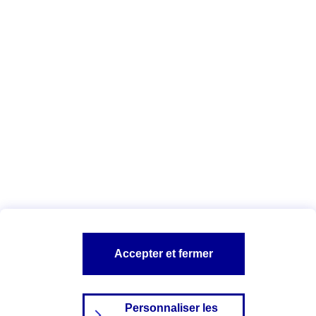
agents
.
Vous êtes ici :
Qui sommes-nous ?
Déclaration d'accessibilité
numérique
A PROPOS D'AXA
NOS AUTRES PRODUITS
SITES AXA
Accepter et fermer
Personnaliser les