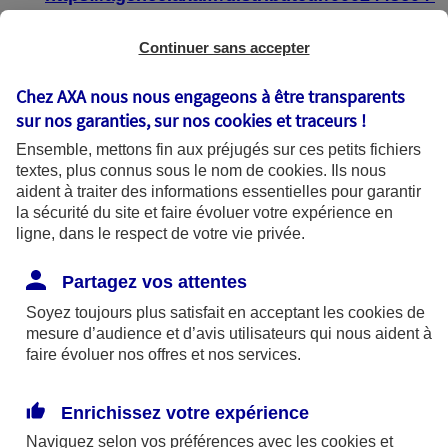
https://agence.axa.fr/distributeur/0004587904
Continuer sans accepter
Chez AXA nous nous engageons à être transparents
sur nos garanties, sur nos
cookies et traceurs
!
État de conformité
Ensemble, mettons fin aux préjugés sur ces petits fichiers
textes, plus connus sous le nom de
cookies
. Ils nous
aident à traiter des informations essentielles pour garantir
Les pages web :
la sécurité du site et faire évoluer votre expérience en
ligne, dans le respect de votre vie privée.
https://agence.axa.fr/bourgogne-
franche[1]comte/saone-et-loire/macon-
Partagez vos attentes
71000
Soyez toujours plus satisfait en acceptant les
cookies
de
mesure d’audience et d’avis utilisateurs qui nous aident à
https://agence.axa.fr/distributeur/0002445604
faire évoluer nos offres et nos services.
https://agence.axa.fr/distributeur/0004587904
Enrichissez votre expérience
sont partiellement conformes avec le
Naviguez selon vos préférences avec les
cookies et