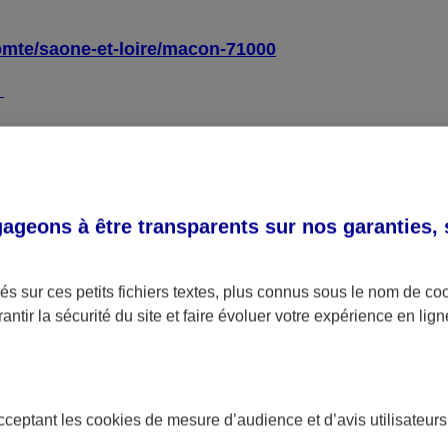
omte/saone-et-loire/macon-71000
4
l général d’amélioration de l’accessibilité (RGAA)
, ve
geons à être transparents sur nos garanties,
ue :
s sur ces petits fichiers textes, plus connus sous le nom de
co
antir la sécurité du site et faire évoluer votre expérience en lign
ctés sur la totalité des pages de l’échantillon.
gne s’élève à 69 %.
 obtenu sur chacune des pages de l’échantillon.
acceptant les
cookies
de mesure d’audience et d’avis utilisateurs