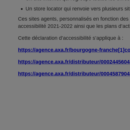
Un store locator qui renvoie vers plusieurs si
Ces sites agents, personnalisés en fonction des
accessibilité 2021-2022 ainsi que les plans d’act
Cette déclaration d’accessibilité s’applique à :
https://agence.axa.fr/bourgogne-franche[1]c
https://agence.axa.fr/distributeur/000244560
https://agence.axa.fr/distributeur/000458790