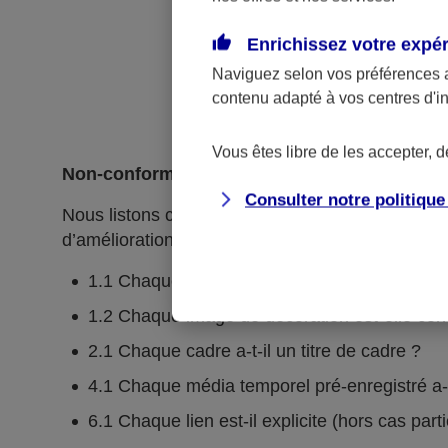
Enrichissez votre expé
Naviguez selon vos préférences 
contenu adapté à vos centres d'i
Vous êtes libre de les accepter, 
Non-conformités
Consulter notre politiqu
Nous listons ci-dessous l’ensemble des critères n
d’amélioration continue.
1.1 Chaque image porteuse d'information a-t-e
1.2 Chaque image de décoration est-elle cor
2.1 Chaque cadre a-t-il un titre de cadre ?
4.1 Chaque média temporel pré-enregistré a-t-i
6.1 Chaque lien est-il explicite (hors cas part