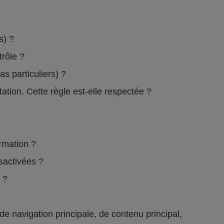
rs) ?
ntrôle ?
s particuliers) ?
ation. Cette règle est-elle respectée ?
formation ?
ésactivées ?
e ?
 navigation principale, de contenu principal,