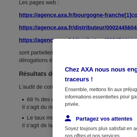
Les pages web :
https://agence.axa.fr/bourgogne-franche[1]c
https://agence.axa.fr/distributeur/000244560
https://agence.axa.fr/distributeur/0004587904
sont partiellement conformes avec le
référentie
dérogations énumérées ci-dessous.
Chez AXA nous nous enga
Résultats des tests
traceurs
!
L’audit de conformité réalisé par
Koena
révèle q
Ensemble, mettons fin aux préjugé
informations essentielles pour gar
68 % des critères RGAA sont respectés.
privée.
Il s’agit du nombre de critères pleinement respe
Le taux moyen de conformité du service en li
Partagez vos attentes
Il s’agit de la moyenne du score de conformité
Soyez toujours plus satisfait en 
nos offres et nos services.