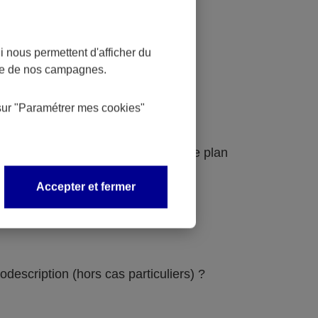
 nous permettent d'afficher du
nce de nos campagnes.
sur
"Paramétrer mes
cookies
"
udit et au schéma pluriannuel pour le plan
Accepter et fermer
odescription (hors cas particuliers) ?