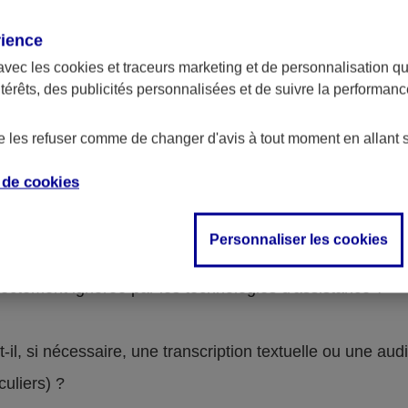
rience
avec les
cookies et traceurs
marketing et de personnalisation qui
Contenus non-accessibles
ntérêts, des publicités personnalisées et de suivre la performa
de les refuser comme de changer d'avis à tout moment en allant 
e de
cookies
on-conformes. Pour le détail, se reporter à la grille d’a
Personnaliser les cookies
lle une alternative textuelle ?
rectement ignorée par les technologies d'assistance ?
l, si nécessaire, une transcription textuelle ou une audi
iculiers) ?