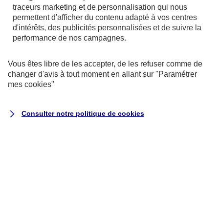
référentiel général d’amélioration de
traceurs
marketing et de personnalisation qui nous
l’accessibilité (RGAA)
, version 4.1.2, en
permettent d'afficher du contenu adapté à vos centres
d'intérêts, des publicités personnalisées et de suivre la
raison des non-conformités et des
performance de nos campagnes.
dérogations énumérées ci-dessous.
Vous êtes libre de les accepter, de les refuser comme de
Résultats des tests
changer d'avis à tout moment en allant sur
"Paramétrer
mes
cookies
"
L’audit de conformité réalisé par
Koena
révèle que :
Consulter notre politique de
cookies
68 % des critères RGAA sont respectés.
Il s’agit du nombre de critères pleinement
respectés sur la totalité des pages de
l’échantillon.
Le taux moyen de conformité du service
en ligne s’élève à 69 %.
Il s’agit de la moyenne du score de