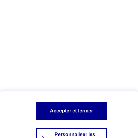
agents
.
Vous êtes ici :
Qui sommes-nous ?
Déclaration d'accessibilité
numérique
A PROPOS D'AXA
NOS AUTRES PRODUITS
SITES AXA
Accepter et fermer
Personnaliser les