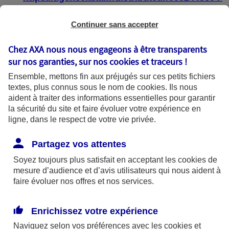
https://agence.axa.fr/distributeur/0004587904
Continuer sans accepter
Chez AXA nous nous engageons à être transparents
sur nos garanties, sur nos
cookies et traceurs
!
État de conformité
Ensemble, mettons fin aux préjugés sur ces petits fichiers
textes, plus connus sous le nom de
cookies
. Ils nous
aident à traiter des informations essentielles pour garantir
Les pages web :
la sécurité du site et faire évoluer votre expérience en
ligne, dans le respect de votre vie privée.
https://agence.axa.fr/bourgogne-
franche[1]comte/saone-et-loire/macon-
Partagez vos attentes
71000
Soyez toujours plus satisfait en acceptant les
cookies
de
mesure d’audience et d’avis utilisateurs qui nous aident à
https://agence.axa.fr/distributeur/0002445604
faire évoluer nos offres et nos services.
https://agence.axa.fr/distributeur/0004587904
Enrichissez votre expérience
sont partiellement conformes avec le
Naviguez selon vos préférences avec les
cookies et