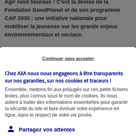
Agir rend heureux ! C’est la devise de la
Fondation GoodPlanet et de son programme
CAP 2030 : une initiative nationale pour
mobiliser la jeunesse sur les grands enjeux
environnementaux et sociaux.
Si vous ne connaissez pas la
Fondation
Continuer sans accepter
GoodPlanet
, vous connaissez assurément celui qui
Chez AXA nous nous engageons à être transparents
en est à l’origine, le photographe engagé Yann
sur nos garanties, sur nos
cookies et traceurs
!
Arthus-Bertrand. Depuis 2005, sa fondation,
Ensemble, mettons fin aux préjugés sur ces petits fichiers
reconnue d’utilité publique, sensibilise le plus grand
textes, plus connus sous le nom de
cookies
. Ils nous
aident à traiter des informations essentielles pour garantir
nombre aux enjeux écologiques et solidaires et agit
la sécurité du site et faire évoluer votre expérience en
concrètement pour un monde plus durable. Sur le
ligne, dans le respect de votre vie privée.
terrain, en entreprises, au sein des collectivités !
Partagez vos attentes