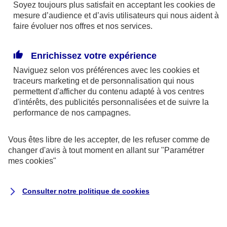
« (Re)donner de l’écho à la parole des jeunes »
Soyez toujours plus satisfait en acceptant les
cookies
de
mesure d’audience et d’avis utilisateurs qui nous aident à
faire évoluer nos offres et nos services.
Dédiée à la jeunesse,
CAP 2030
est une des
nombreuses initiatives de la Fondation. Son
Enrichissez votre expérience
objectif ? Transmettre aux 15-25 ans, partout sur le
Naviguez selon vos préférences avec les
cookies et
territoire, les clés pour comprendre et construire des
traceurs
marketing et de personnalisation qui nous
sociétés plus durables à l’horizon 2030.
permettent d'afficher du contenu adapté à vos centres
d'intérêts, des publicités personnalisées et de suivre la
performance de nos campagnes.
Un vaste et essentiel programme dont nous parle
Emma Lebedeff
. Elle intervient sur une des
Vous êtes libre de les accepter, de les refuser comme de
facettes du dispositif intitulée « Cap Eco-délégués ».
changer d'avis à tout moment en allant sur
"Paramétrer
De collèges, en lycées, elle sillonne les routes de
mes
cookies
"
France pour sensibiliser des élèves investis de la
mission « d’éco-délégués » et les aider à mettre en
Consulter notre politique de
cookies
place des projets de développement durable au sein
de leur établissement.