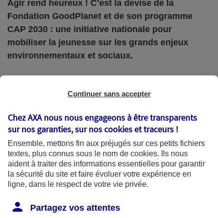
Agir rend heureux ! C’est la devise de la
Fondation GoodPlanet et de son programme
CAP 2030 : une initiative nationale pour
mobiliser la jeunesse sur les grands enjeux
environnementaux et sociaux.
Si vous ne connaissez pas la
Fondation
Continuer sans accepter
GoodPlanet
, vous connaissez assurément celui qui
Chez AXA nous nous engageons à être transparents
en est à l’origine, le photographe engagé Yann
sur nos garanties, sur nos
cookies et traceurs
!
Arthus-Bertrand. Depuis 2005, sa fondation,
Ensemble, mettons fin aux préjugés sur ces petits fichiers
reconnue d’utilité publique, sensibilise le plus grand
textes, plus connus sous le nom de
cookies
. Ils nous
aident à traiter des informations essentielles pour garantir
nombre aux enjeux écologiques et solidaires et agit
la sécurité du site et faire évoluer votre expérience en
concrètement pour un monde plus durable. Sur le
ligne, dans le respect de votre vie privée.
terrain, en entreprises, au sein des collectivités !
Partagez vos attentes