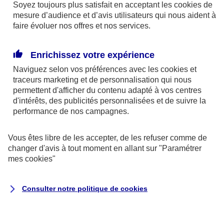
« (Re)donner de l’écho à la parole des jeunes »
Soyez toujours plus satisfait en acceptant les
cookies
de
mesure d’audience et d’avis utilisateurs qui nous aident à
faire évoluer nos offres et nos services.
Dédiée à la jeunesse,
CAP 2030
est une des
nombreuses initiatives de la Fondation. Son
Enrichissez votre expérience
objectif ? Transmettre aux 15-25 ans, partout sur le
Naviguez selon vos préférences avec les
cookies et
territoire, les clés pour comprendre et construire des
traceurs
marketing et de personnalisation qui nous
sociétés plus durables à l’horizon 2030.
permettent d'afficher du contenu adapté à vos centres
d'intérêts, des publicités personnalisées et de suivre la
performance de nos campagnes.
Un vaste et essentiel programme dont nous parle
Emma Lebedeff
. Elle intervient sur une des
Vous êtes libre de les accepter, de les refuser comme de
facettes du dispositif intitulée « Cap Eco-délégués ».
changer d'avis à tout moment en allant sur
"Paramétrer
De collèges, en lycées, elle sillonne les routes de
mes
cookies
"
France pour sensibiliser des élèves investis de la
mission « d’éco-délégués » et les aider à mettre en
Consulter notre politique de
cookies
place des projets de développement durable au sein
de leur établissement.