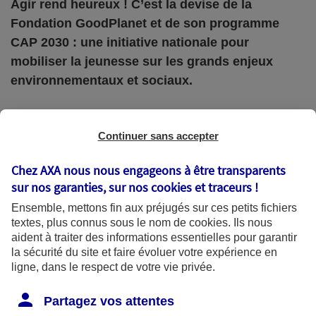
Agir rend heureux ! C’est la devise de la
Fondation GoodPlanet et de son programme
CAP 2030 : une initiative nationale pour
mobiliser la jeunesse sur les grands enjeux
environnementaux et sociaux.
Si vous ne connaissez pas la
Fondation
Continuer sans accepter
GoodPlanet
, vous connaissez assurément celui qui
Chez AXA nous nous engageons à être transparents
en est à l’origine, le photographe engagé Yann
sur nos garanties, sur nos
cookies et traceurs
!
Arthus-Bertrand. Depuis 2005, sa fondation,
Ensemble, mettons fin aux préjugés sur ces petits fichiers
reconnue d’utilité publique, sensibilise le plus grand
textes, plus connus sous le nom de
cookies
. Ils nous
aident à traiter des informations essentielles pour garantir
nombre aux enjeux écologiques et solidaires et agit
la sécurité du site et faire évoluer votre expérience en
concrètement pour un monde plus durable. Sur le
ligne, dans le respect de votre vie privée.
terrain, en entreprises, au sein des collectivités !
Partagez vos attentes