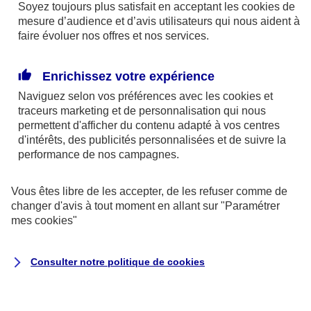
« (Re)donner de l’écho à la parole des jeunes »
Soyez toujours plus satisfait en acceptant les
cookies
de
mesure d’audience et d’avis utilisateurs qui nous aident à
faire évoluer nos offres et nos services.
Dédiée à la jeunesse,
CAP 2030
est une des
nombreuses initiatives de la Fondation. Son
Enrichissez votre expérience
objectif ? Transmettre aux 15-25 ans, partout sur le
Naviguez selon vos préférences avec les
cookies et
territoire, les clés pour comprendre et construire des
traceurs
marketing et de personnalisation qui nous
sociétés plus durables à l’horizon 2030.
permettent d'afficher du contenu adapté à vos centres
d'intérêts, des publicités personnalisées et de suivre la
performance de nos campagnes.
Un vaste et essentiel programme dont nous parle
Emma Lebedeff
. Elle intervient sur une des
Vous êtes libre de les accepter, de les refuser comme de
facettes du dispositif intitulée « Cap Eco-délégués ».
changer d'avis à tout moment en allant sur
"Paramétrer
De collèges, en lycées, elle sillonne les routes de
mes
cookies
"
France pour sensibiliser des élèves investis de la
mission « d’éco-délégués » et les aider à mettre en
Consulter notre politique de
cookies
place des projets de développement durable au sein
de leur établissement.