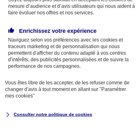
mesure d’audience et d’avis utilisateurs qui nous aident à
faire évoluer nos offres et nos services.
Enrichissez votre expérience
En cas d'urgence
Naviguez selon vos préférences avec les
cookies et
traceurs
marketing et de personnalisation qui nous
permettent d'afficher du contenu adapté à vos centres
d'intérêts, des publicités personnalisées et de suivre la
performance de nos campagnes.
Vous êtes libre de les accepter, de les refuser comme de
changer d'avis à tout moment en allant sur
"Paramétrer
mes
cookies
"
Auto et 2 roues
Consulter notre politique de
cookies
Dépannage et remorquage de votre
véhicule
Intervention 24/7