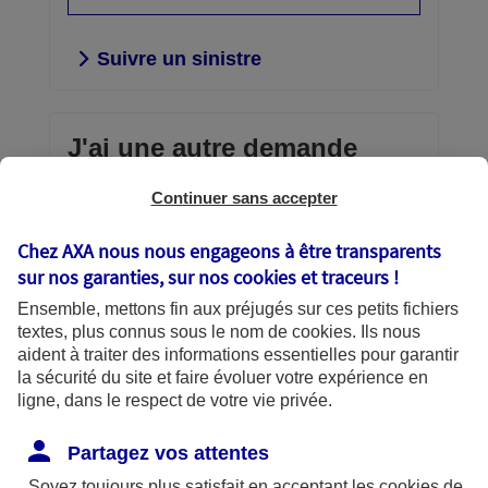
Suivre un sinistre
J'ai une autre demande
Continuer sans accepter
Envoi d'un document confidentiel,
consultation et gestion de vos contrats,
Chez AXA nous nous engageons à être transparents
téléchargement d’une attestation,
sur nos garanties, sur nos
cookies et traceurs
!
échanges avec AXA… vous avez la
Ensemble, mettons fin aux préjugés sur ces petits fichiers
main.
textes, plus connus sous le nom de
cookies
. Ils nous
aident à traiter des informations essentielles pour garantir
Découvrir vos services en
la sécurité du site et faire évoluer votre expérience en
ligne
ligne, dans le respect de votre vie privée.
Partagez vos attentes
Soyez toujours plus satisfait en acceptant les
cookies
de