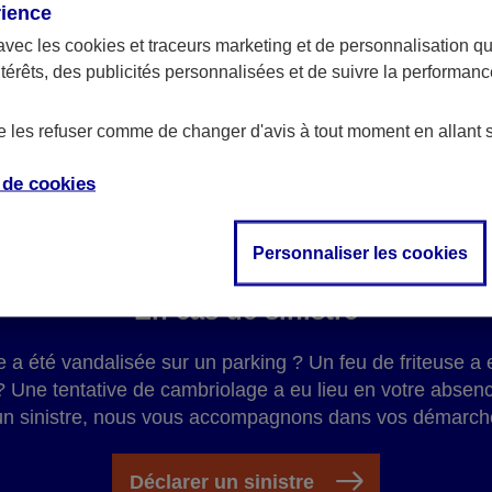
rience
AXA, à tout moment et n'importe
avec les
cookies et traceurs
marketing et de personnalisation qui
ntérêts, des publicités personnalisées et de suivre la performa
de les refuser comme de changer d'avis à tout moment en allant 
e de
cookies
Personnaliser les cookies
En cas de sinistre
re a été vandalisée sur un parking ? Un feu de friteuse
 ? Une tentative de cambriolage a eu lieu en votre absen
un sinistre, nous vous accompagnons dans vos démarch
Déclarer un sinistre