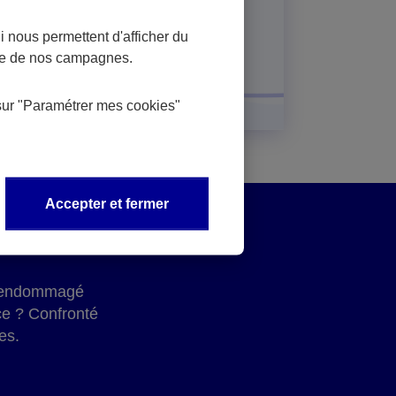
 où.
En savoir plus
 nous permettent d'afficher du
nce de nos campagnes.
sur
"Paramétrer mes
cookies
"
Accepter et fermer
 a endommagé
ce ? Confronté
es.