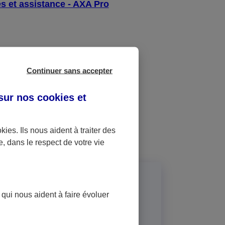
s et assistance - AXA Pro
et ?
Continuer sans accepter
 sur nos
cookies et
okies
. Ils nous aident à traiter des
e, dans le respect de votre vie
 contrats d'assurance en
 qui nous aident à faire évoluer
d'assurance, documents et services