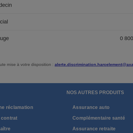
ecin
cial
ouge
0 80
ute mise à votre disposition :
alerte.discrimination.harcelement@axa
NOS AUTRES PRODUITS
ne réclamation
Assurance auto
 contrat
Complémentaire santé
aître
Assurance retraite