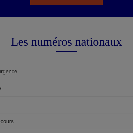
Les numéros nationaux
urgence
s
ecours