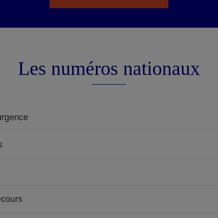
Les numéros nationaux
urgence
s
ecours