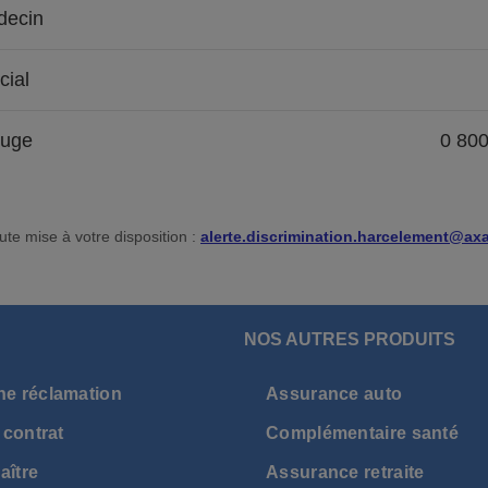
ecin
cial
ouge
0 80
ute mise à votre disposition :
alerte.discrimination.harcelement@axa
NOS AUTRES PRODUITS
ne réclamation
Assurance auto
 contrat
Complémentaire santé
aître
Assurance retraite