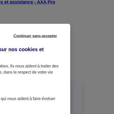
s et assistance - AXA Pro
et ?
Continuer sans accepter
 sur nos
cookies et
okies
. Ils nous aident à traiter des
e, dans le respect de votre vie
 contrats d'assurance en
 qui nous aident à faire évoluer
d'assurance, documents et services