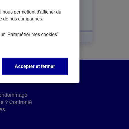
 où.
En savoir plus
 nous permettent d'afficher du
nce de nos campagnes.
sur
"Paramétrer mes
cookies
"
Accepter et fermer
 a endommagé
ce ? Confronté
es.