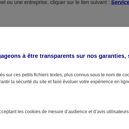
l ou une entreprise, cliquer sur le lien suivant :
Service
re demande concerne une autre urgence ou un autre suj
geons à être transparents sur nos garanties,
Tous les contacts AXA
s sur ces petits fichiers textes, plus connus sous le nom de
co
antir la sécurité du site et faire évoluer votre expérience en lign
L'application Mon AXA, tous vos
poche !
acceptant les
cookies
de mesure d’audience et d’avis utilisateurs
Retrouvez en un coup d'oeil tous vos contrats 