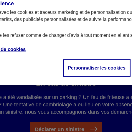
rience
AXA, à tout moment et n'importe
avec les
cookies et traceurs
marketing et de personnalisation qui
ntérêts, des publicités personnalisées et de suivre la performa
de les refuser comme de changer d'avis à tout moment en allant 
e de
cookies
Personnaliser les cookies
En cas de sinistre
re a été vandalisée sur un parking ? Un feu de friteuse
 ? Une tentative de cambriolage a eu lieu en votre absen
un sinistre, nous vous accompagnons dans vos démarch
Déclarer un sinistre